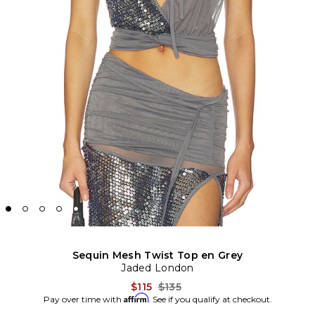
Sequin Mesh Twist Top en Grey
Jaded London
Previous price:
$115
$135
Affirm
Pay over time with
. See if you qualify at checkout.