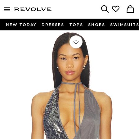
menu - shows more content
Revolve, Apparel & Fashion
Search
NEW TODAY
DRESSES
TOPS
SHOES
SWIMSUIT
Préféré Sequin Mesh Twist Top en Gr