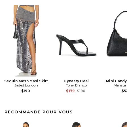
Sequin Mesh Maxi Skirt
Dynasty Heel
Mini Cand
Jaded London
Tony Bianco
Mansur 
Previous price:
$190
$179
$190
$5
RECOMMANDÉ POUR VOUS