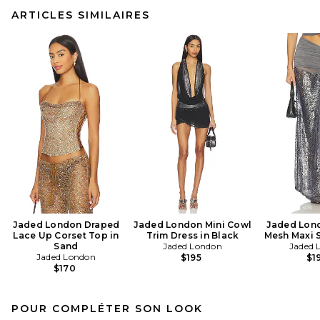
ARTICLES SIMILAIRES
Jaded London Draped
Jaded London Mini Cowl
Jaded Lon
Lace Up Corset Top in
Trim Dress in Black
Mesh Maxi S
Sand
Jaded London
Jaded 
Jaded London
$195
$1
$170
POUR COMPLÉTER SON LOOK