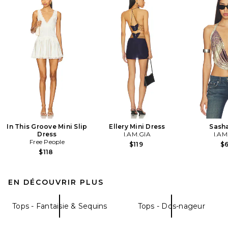
In This Groove Mini Slip
Ellery Mini Dress
Sash
Dress
I.AM.GIA
I.AM
Free People
$119
$
$118
EN DÉCOUVRIR PLUS
Tops - Fantaisie & Sequins
Tops - Dos-nageur