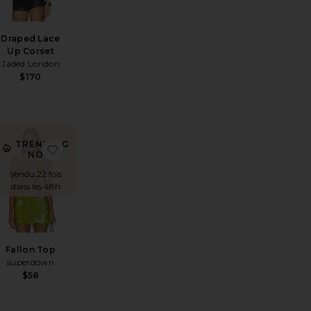
Draped Lace
Up Corset
Jaded London
$170
TRENDING
érésTatiana Backless Studded Top
jouter aux préférésAura Glomesh Top
ajouter aux préférésFallon Top
NOW!
Vendu 22 fois
dans les 48h
Fallon Top
superdown
$58