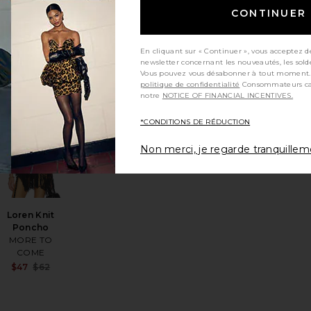
MANDALAY
CONTINUER
$501
En cliquant sur « Continuer », vous acceptez d
newsletter concernant les nouveautés, les sold
Vous pouvez vous désabonner à tout moment.
politique de confidentialité
Consommateurs californiens, consultez
notre
NOTICE OF FINANCIAL INCENTIVES.
éférésTOP FANTAISIE FREE PEOPLE ROBBIE
jouter aux préférésPraia Top
ajouter aux préférésLoren Knit Poncho
*CONDITIONS DE RÉDUCTION
Non merci, je regarde tranquille
Loren Knit
Poncho
MORE TO
COME
Sale price:
$47
$62
Previous price: