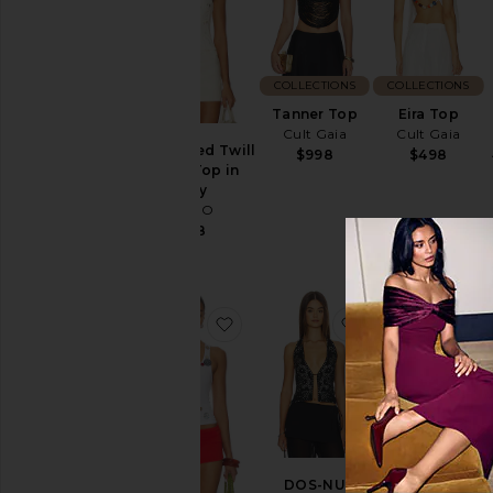
Prix
Color
COLLECTIONS
COLLECTIONS
Tanner Top
Eira Top
Length
Cult Gaia
Cult Gaia
Embellished Twill
$998
$498
Corset Top in
Ivory
Neckline
GUIZIO
$218
Sleeve
Sleeve-
ajouter aux préférésDÉBARDE
ajouter aux pr
a
Style
Pattern
Disponibilité
DOS-NU
Corset With