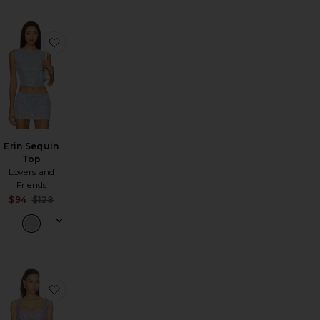
référésBODY UNE ÉPAULE DÉNUDÉE REMI
jouter aux préférésYasmin Hand Beaded Bralette
ajouter aux préférésErin Sequin Top
Erin Sequin
Top
Lovers and
Friends
Sale price:
$94
$128
Previous price:
will Corset Top in Ivory
érésTanner Top
jouter aux préférésEira Top
ajouter aux préférésBRASSIÈRE YASMIN