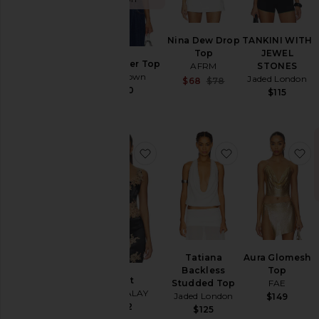
Nina Dew Drop
TANKINI WITH
Top
JEWEL
Ash Bustier Top
AFRM
STONES
superdown
Jaded London
Sale price:
$68
$78
$100
Previous price:
$115
ajouter aux préférésHaut
ajouter aux préf
a
Tatiana
Aura Glomesh
Backless
Top
Haut
Studded Top
FAE
MANDALAY
Jaded London
$149
$512
$125