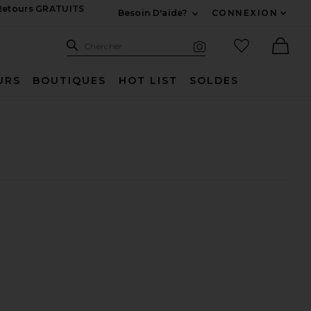
 Retours GRATUITS
Besoin D'aide?
CONNEXION
Développez Pour Nous
Recherche
Articles favo
Chercher
Recherche visuelle
Ther
URS
BOUTIQUES
HOT LIST
SOLDES