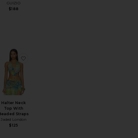
GUIZIO
$188
Back Top
érésYasmin Bralette Top
jouter aux préférésDÉBARDEUR STUDDED SEQUIN
ajouter aux préférésHalter Neck Top With Beaded 
Halter Neck
Top With
Beaded Straps
Jaded London
$125