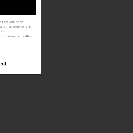
e recevoir notre
es et les promotions.
 Voir
ment