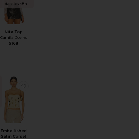
dans les 48h
Nita Top
Camila Coelho
$168
Satin Corset
érésSinead Top
jouter aux préférésTOP À SEQUINS LOUELLE
ajouter aux préférésEmbellished Satin Corset
Embellished
Satin Corset