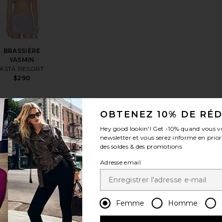
BRASSIÈRE
YASMIN
ASTA RESORT
$290
OBTENEZ 10% DE RÉ
Hey good lookin'! Get
-10%
quand vous v
newsletter et vous serez informé en prior
UR BUTTON
éférésDOS-NU KENZIE
jouter aux préférésCorset With Oversized Studs
ajouter aux préférésHaut
des soldes & des promotions
Adresse email
Femme
Homme
Haut