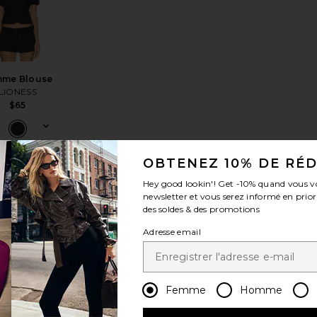
me Blouse
LIONESS
$65
OBTENEZ 10% DE RÉ
Hey good lookin'! Get
-10%
quand vous v
newsletter et vous serez informé en prior
des soldes & des promotions
ter Tank Top
sx REVOLVE Evianna Top
er aux préférésSindy Bustier
ajouter aux préférésJules Top
Adresse email
Femme
Homme