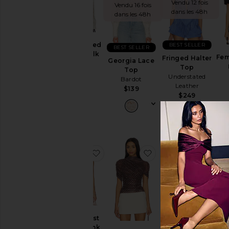
Prix
Vendu 12 fois
Vendu 16 fois
dans les 48h
dans les 48h
Color
The Relaxed
BEST SELLER
BEST SELLER
Shirt in Silk
Fem
Fringed Halter
Length
Georgia Lace
Chiffon
Top
Top
Helsa
Understated
Bardot
$288
Leather
Neckline
$139
$249
Sleeve
Sleeve-
ajouter aux préférésLexie Twist Hal
ajouter aux préféré
ajout
Style
TRENDING
NOW!
Vendu 24 fois
Pattern
dans les 48h
Disponibilité
Lexie Twist
Halter Tank