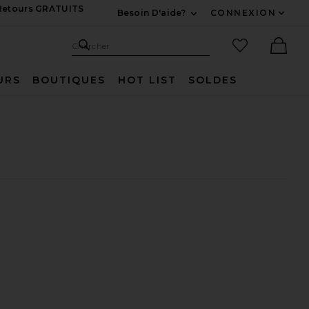
 Retours GRATUITS
Besoin D'aide?
CONNEXION
Développez Pour Nous
Recherche
Articles favo
Chercher
Ther
URS
BOUTIQUES
HOT LIST
SOLDES