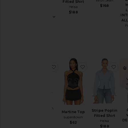
With Jean
Active
Fitted Shirt
Helsa
$168
Helsa
$228
Noir
$188
INT
Blouses
AL
Corps
F
Bohème
Brassière
Chemises
Caraco
Cropped
ajouter aux préférésTop Pia
ajouter aux préférés
ajout
Fantaisie
V
&
Sequins
Fleuri
T-shirts
Top Pia
Graphiques
With Jean
Stripe Poplin
Martine Top
Dos-
$148
Fitted Shirt
superdown
nu
DE
Helsa
$62
$188
Dentelle