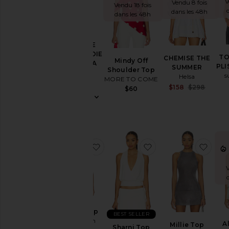
V
Vendu 8 fois
Vendu 18 fois
dans les 48h
dans les 48h
TOUR DE
COU EN SOIE
TO
CHEMISE THE
Mindy Off
NATASHA
PLI
SUMMER
Shoulder Top
Helsa
s
Helsa
MORE TO COME
$288
Sale 
$158
$298
$60
Previ
ajouter aux préférésSharni Top
ajouter aux préférés
ajout
V
Sharni Top
BEST SELLER
With Jean
A
Millie Top
Sharni Top