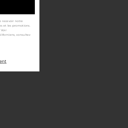
e recevoir notre
es et les promotions.
 Voir
ment