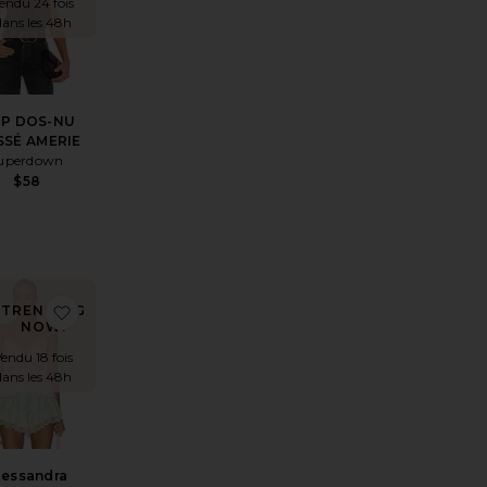
endu 24 fois
dans les 48h
P DOS-NU
SSÉ AMERIE
uperdown
$58
price:
ous price:
Sharni Top
er aux préférésMillie Top
ajouter aux préférésAlessandra Cami Top
TRENDING
NOW!
endu 18 fois
dans les 48h
lessandra