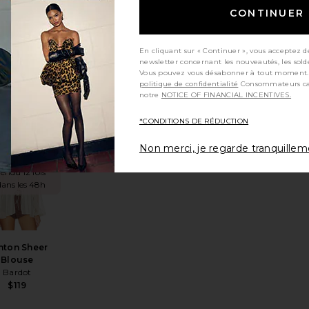
ules Top
CONTINUER
NIA
$98
En cliquant sur « Continuer », vous acceptez d
newsletter concernant les nouveautés, les sold
Vous pouvez vous désabonner à tout moment.
politique de confidentialité
Consommateurs californiens, consultez
notre
NOTICE OF FINANCIAL INCENTIVES.
*CONDITIONS DE RÉDUCTION
 Top
ésCHEMISE DENIM FITTED SHIRT
ter aux préférésGILET VEST
ajouter aux préférésAshton Sheer Blouse
TRENDING
Non merci, je regarde tranquille
NOW!
endu 12 fois
dans les 48h
hton Sheer
Blouse
Bardot
$119