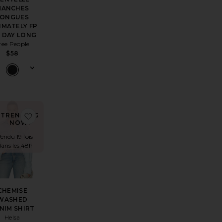
MANCHES
LONGUES
IMATELY FP
L DAY LONG
ree People
$58
Martine Top
er aux préférésStripe Poplin Fitted Shirt
ajouter aux préférésCHEMISE WASHED DENIM SHI
TRENDING
NOW!
endu 19 fois
dans les 48h
CHEMISE
WASHED
NIM SHIRT
Helsa