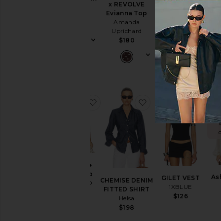
J
Sindy Bustier
x REVOLVE
Top
Runaway The
Evianna Top
SNDYS
Label
Amanda
$59
$89
Uprichard
$180
ajouter aux préférésBethanie Cami
ajouter aux préfér
ajou
V
Bethanie
Cami Top
As
GILET VEST
CHEMISE DENIM
MORE TO
1XBLUE
FITTED SHIRT
COME
$126
Helsa
$60
$198