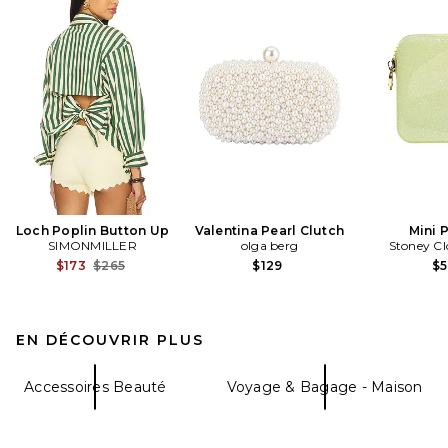
Loch Poplin Button Up
Valentina Pearl Clutch
Mini 
SIMONMILLER
olga berg
Stoney Cl
Previous price:
$173
$265
$129
$
EN DÉCOUVRIR PLUS
Accessoires Beauté
Voyage & Bagage - Maison