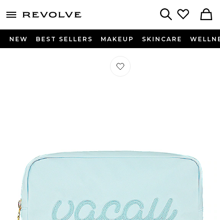
menu - shows more content
Revolve, Apparel & Fashion
Search
NEW
BEST SELLERS
MAKEUP
SKINCARE
WELLN
Préféré POCHETTE SKY