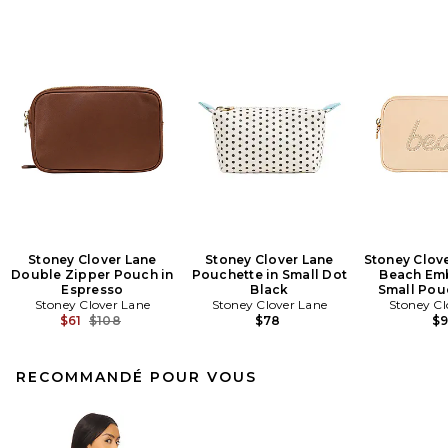
Stoney Clover Lane
Stoney Clover Lane
Stoney Clov
Double Zipper Pouch in
Pouchette in Small Dot
Beach Em
Espresso
Black
Small Pou
Stoney Clover Lane
Stoney Clover Lane
Stoney Cl
Previous price:
$61
$108
$78
$
RECOMMANDÉ POUR VOUS