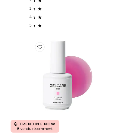
Favorite VERNIS À ONGLES ROSE WATER
TRENDING NOW!
8 vendu récemment