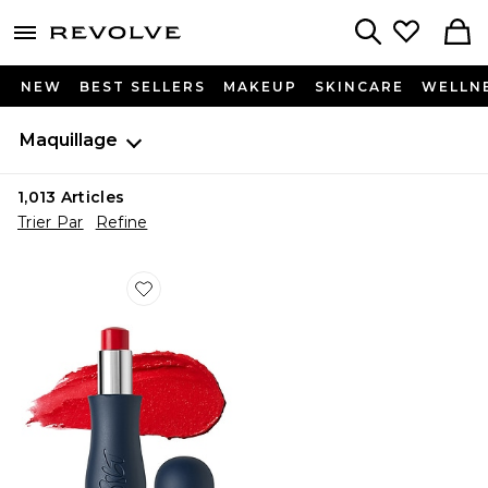
menu - shows more content
Revolve, Apparel & Fashion
Search
NEW
BEST SELLERS
MAKEUP
SKINCARE
WELLN
Maquillage
1,013
Articles
Trier Par
Refine
Favorite TRAITEMENT POUR LES LÈVRES GRIP STIC