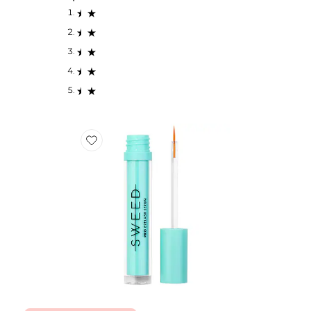
Favorite SÉRUM DE CROISSANCE EYELASH GROWT