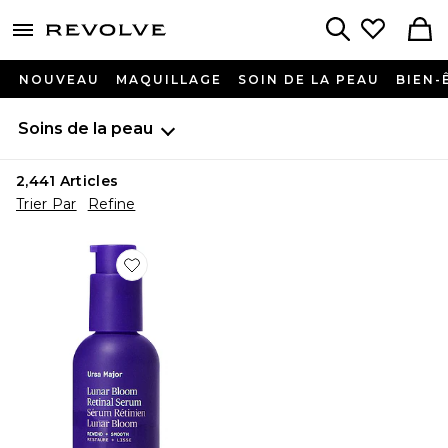
menu - shows more content
Revolve, Apparel & Fashion
Search
NOUVEAU
MAQUILLAGE
SOIN DE LA PEAU
BIEN-
Soins de la peau
2,441
Articles
Trier Par
Refine
Favorite SÉRUM RÉTINOL LUNAR BLOOM LUNAR B