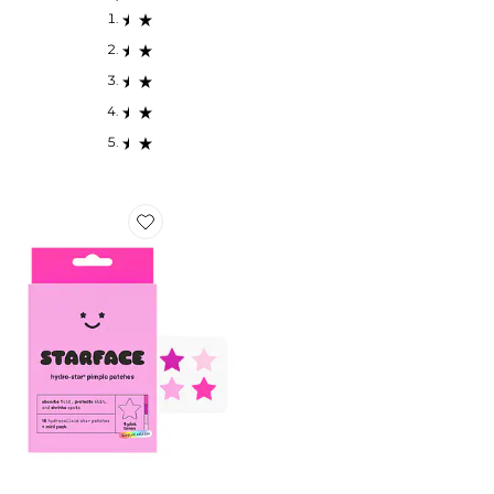
Favorite PATCH ANTI-BOUTONS PINK HYDRO STAR