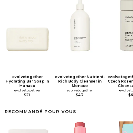
evolvetogether
evolvetogether Nutrient-
evolvetoget
Hydrating Bar Soap in
Rich Body Cleanser in
Czech Rose
Monaco
Monaco
Cleanser
evolvetogether
evolvetogether
evolvet
$21
$43
$
RECOMMANDÉ POUR VOUS