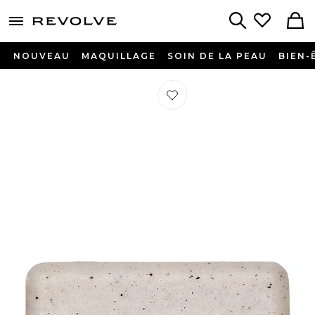
menu - shows more content
Revolve, Apparel & Fashion
Search
NOUVEAU
MAQUILLAGE
SOIN DE LA PEAU
BIEN-
Préféré SAVON EXFOLIATING BAR