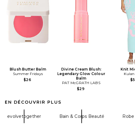
Blush Butter Balm
Divine Cream Blush:
Knit Mi
Summer Fridays
Legendary Glow Colour
Kulani
Balm
$26
$
PAT McGRATH LABS
$29
EN DÉCOUVRIR PLUS
evolvetogether
Bain & Corps Beauté
Robe 