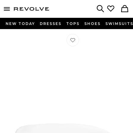
menu - shows more content
Revolve, Apparel & Fashion
Search
NEW TODAY
DRESSES
TOPS
SHOES
SWIMSUIT
Préféré HOUSSE DE COUETTE SAT