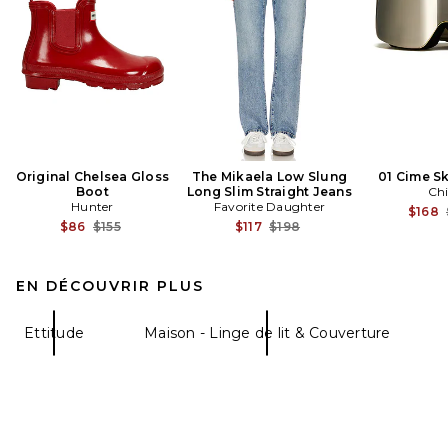
Original Chelsea Gloss
The Mikaela Low Slung
01 Cime S
Boot
Long Slim Straight Jeans
Ch
Hunter
Favorite Daughter
$168
Previous price:
Previous price:
$86
$155
$117
$198
EN DÉCOUVRIR PLUS
Ettitude
Maison - Linge de lit & Couverture