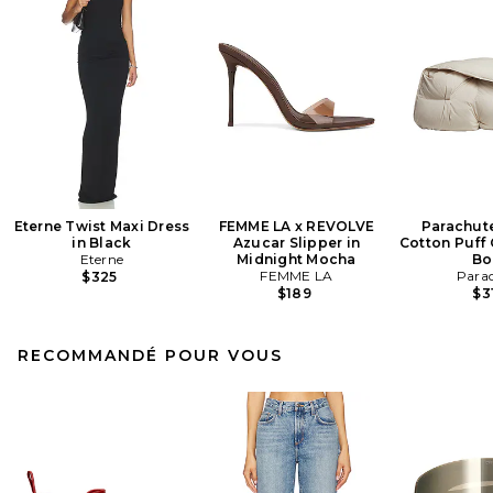
Eterne Twist Maxi Dress
FEMME LA x REVOLVE
Parachut
in Black
Azucar Slipper in
Cotton Puff 
Eterne
Midnight Mocha
Bo
FEMME LA
Para
$325
$189
$3
RECOMMANDÉ POUR VOUS