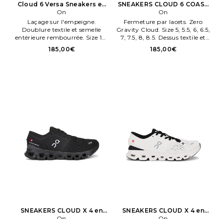
Cloud 6 Versa Sneakers en
SNEAKERS CLOUD 6 COAST
Blanc
On
en Beige
On
Laçage sur l'empeigne.
Fermeture par lacets. Zero
Doublure textile et semelle
Gravity Cloud. Size 5, 5.5, 6, 6.5,
entérieure rembourrée. Size 10,
7, 7.5, 8, 8.5. Dessus textile et
6, 6.5, 8.5, 9. Dessus textile
mesh semelle caoutchouc. Also
185,00€
185,00€
semelle caoutchouc. . Taille 9.5.
en 5, 5.5, 6, 6.5, 7, 7.5, 8, 8.5. .
SNEAKERS CLOUD X 4 en
SNEAKERS CLOUD X 4 en
Noir
On
Blanc
On