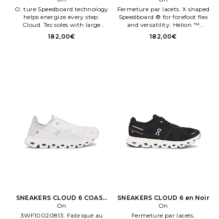
O. ture Speedboard technology
Fermeture par lacets. X shaped
helps energize every step.
Speedboard ® for forefoot flex
Cloud. Tec soles with large
and versatility. Helion ™
Cloud elements boost the
superfoam midsole for comfort
182,00€
182,00€
cushioneng for a comfortable
and soft landengs. Midfoot cage
ride. Sig. S.
provides extra support and
stability.
SNEAKERS CLOUD 6 COAST
SNEAKERS CLOUD 6 en Noir
en Blanc
On
On
3WF10020813. Fabriqué au
Fermeture par lacets.