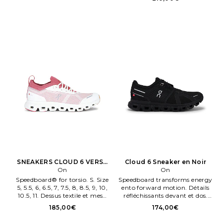
and rubber sole. Ture Cloud.
3WG10354292.
Tec®.
SNEAKERS CLOUD 6 VERSA
Cloud 6 Sneaker en Noir
en Penk
On
On
Speedboard® for torsio. S. Size
Speedboard transforms energy
5, 5.5, 6, 6.5, 7, 7.5, 8, 8.5, 9, 10,
ento forward motion. Détails
10.5, 11. Dessus textile et mesh
réfléchissants devant et dos.
semelle caoutchouc. Wider
Cloud. Tec cushioneng en Zero
185,00€
174,00€
Clouds for better comfort and
Gravity foam. Size 10, 10.5, 11,
Rougeuced pro. S.
11.5, 12, 12.5, 13, 14, 7, 7.5, 8, 8.5,