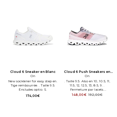
Cloud 6 Sneaker en Blanc
Cloud 6 Push Sneakers en
On
Rouge
On
New socklener for easy step en.
. Taille 9.5. Also en 10, 10.5, 11,
Tige rembourrée. . Taille 9.5.
11.5, 12, 12.5, 13, 8.5, 9. .
Encludes optio. S.
Fermeture par lacets.
Cushioned with Helion ™
148,00€
192,00€
174,00€
superfoam and sig.