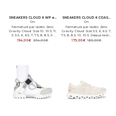
SNEAKERS CLOUD 6 WP en
SNEAKERS CLOUD 6 COAST
Ment
On
en Lavande
On
Fermeture par lacets. Zero
Fermeture par lacets. Zero
Gravity Cloud. Size 10, 10.5, 11,
Gravity Cloud. Size 5.5, 6, 6.5, 7,
5, 5.5, 6, 6.5, 7, 7.5, 8, 8.5, 9.
7.5, 8, 8.5, 10, 10.5. Dessus textile
Dessus maille filet semelle
et mesh semelle caoutchouc.
194,00€
204,00€
175,00€
185,00€
caoutchouc. Also en 10, 10.5, 11,
Also en 5.5, 6, 6.5, 7, 7.5, 8, 8.5,
5, 5.5, 6, 6.5, 7, 7.5, 8, 8.5, 9. .
10, 10.5. .