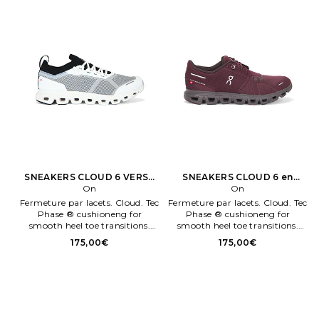
SNEAKERS CLOUD 6 VERSA
SNEAKERS CLOUD 6 en
en Blanc
On
Brique
On
Fermeture par lacets. Cloud. Tec
Fermeture par lacets. Cloud. Tec
Phase ® cushioneng for
Phase ® cushioneng for
smooth heel toe transitions.
smooth heel toe transitions.
Speedboard® conçu pour des
Speedboard® conçu pour des
175,00€
175,00€
performances et un soutien
performances et un soutien
tout au long de la journée. Size
tout au long de la journée. Size
8, 8.5, 9, 10, 10.5, 11, 12. Dessus
8.5, 9, 10, 10.5, 11, 12. Dessus
textile et mesh semelle
textile et mesh semelle
caoutchouc.
caoutchouc.