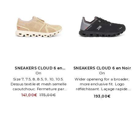
SNEAKERS CLOUD 6 en
SNEAKERS CLOUD 6 en Noir
Marron
On
On
Size 7, 7.5, 8, 8.5, 9, 10, 10.5.
Wider openeng for a broader,
Dessus textile et mesh semelle
more enclusive fit. Logo
caoutchouc. Fermeture par
réfléchissant. Laçage rapide.
lacets. Cloud. Tec Phase ®
Zero Gravity Cloud. O. ture
141,00€
175,00€
193,00€
cushioneng for smooth heel toe
Cloud 6 look, more
transitions. Speedboard® conçu
performance.
pour des performances et un
soutien tout au long de la
journée.