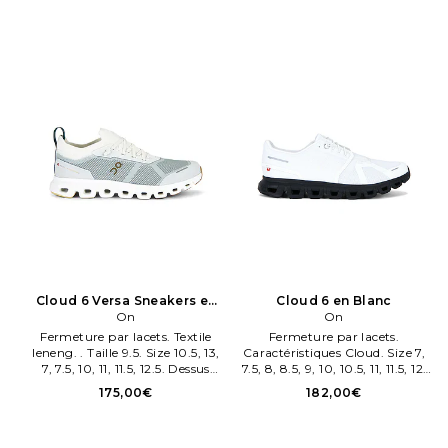
9. Dessus textile et mesh
semelle caoutchouc.
Cloud 6 Versa Sneakers en
Cloud 6 en Blanc
Blanc
On
On
Fermeture par lacets. Textile
Fermeture par lacets.
leneng. . Taille 9.5. Size 10.5, 13,
Caractéristiques Cloud. Size 7,
7, 7.5, 10, 11, 11.5, 12.5. Dessus
7.5, 8, 8.5, 9, 10, 10.5, 11, 11.5, 12,
textile et mesh semelle
13, 14. Tige en mesh et semelle
175,00€
182,00€
caoutchouc.
en caoutchouc. . Taille 9.5.