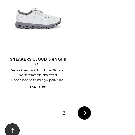
SNEAKERS CLOUD 6 en Gris
On
Zero Gravity Cloud. Tec® pour
une sensation d'amorti.
Speedboard® conçu pour des
performances et un soutien
164,00€
tout au long de la journée. New
socklener for easy step en. .
Taille 9.5.
1
2