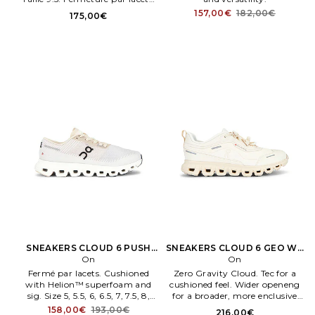
Détails réfléchissants devant et
157,00€
182,00€
175,00€
dos.
SNEAKERS CLOUD 6 PUSH
SNEAKERS CLOUD 6 GEO WP
en Blanc
On
en Beige
On
Fermé par lacets. Cushioned
Zero Gravity Cloud. Tec for a
with Helion™ superfoam and
cushioned feel. Wider openeng
sig. Size 5, 5.5, 6, 6.5, 7, 7.5, 8,
for a broader, more enclusive
8.5, 9, 10, 10.5, 11. Mesh upper
fit. ONR WZ340.
158,00€
193,00€
216,00€