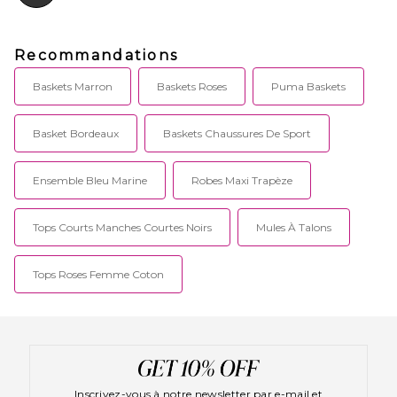
Recommandations
Baskets Marron
Baskets Roses
Puma Baskets
Basket Bordeaux
Baskets Chaussures De Sport
Ensemble Bleu Marine
Robes Maxi Trapèze
Tops Courts Manches Courtes Noirs
Mules À Talons
Tops Roses Femme Coton
Inscrivez-vous à notre newsletter par e-mail et