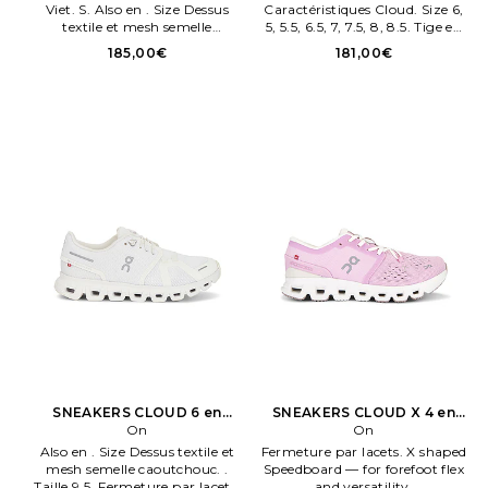
Viet. S. Also en . Size Dessus
Caractéristiques Cloud. Size 6,
textile et mesh semelle
5, 5.5, 6.5, 7, 7.5, 8, 8.5. Tige en
caoutchouc.
mesh et semelle en caoutchouc.
185,00€
181,00€
Tec en mousse Zero Gravity.
Livré avec une paire de lacets
supplémentaire.
SNEAKERS CLOUD 6 en
SNEAKERS CLOUD X 4 en
Blanc
On
Penk
On
Also en . Size Dessus textile et
Fermeture par lacets. X shaped
mesh semelle caoutchouc. .
Speedboard — for forefoot flex
Taille 9.5. Fermeture par lacets.
and versatility.