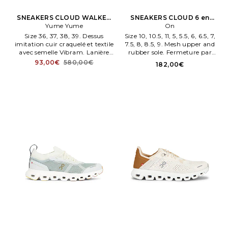
SNEAKERS CLOUD WALKER
SNEAKERS CLOUD 6 en
Yume Yume
en Blanc
Blanc
On
Size 36, 37, 38, 39. Dessus
Size 10, 10.5, 11, 5, 5.5, 6, 6.5, 7,
imitation cuir craquelé et textile
7.5, 8, 8.5, 9. Mesh upper and
avec semelle Vibram. Lanière
rubber sole. Fermeture par
gros graen avec boucle.
lacets. Caractéristiques Cloud.
93,00€
580,00€
182,00€
Neoprene sleeve. . Taille 40.
Also en 10, 10.5, 11, 5, 5.5, 6, 6.5,
7, 7.5, 8, 8.5, 9. .