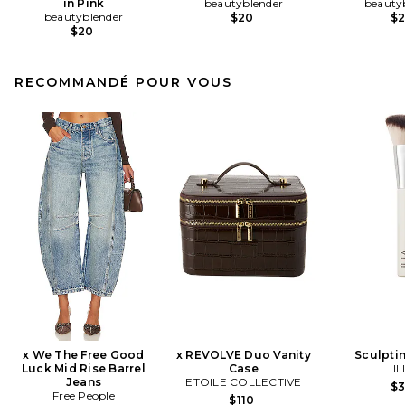
in Pink
beautyblender
beauty
beautyblender
$20
$
$20
RECOMMANDÉ POUR VOUS
x We The Free Good
x REVOLVE Duo Vanity
Sculpti
Luck Mid Rise Barrel
Case
IL
Jeans
ETOILE COLLECTIVE
$
Free People
$110