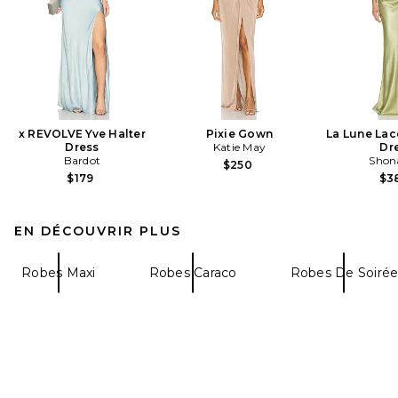
x REVOLVE Yve Halter
Pixie Gown
La Lune Lac
Dress
Katie May
Dr
Bardot
Shon
$250
$179
$3
EN DÉCOUVRIR PLUS
Robes Maxi
Robes Caraco
Robes De Soiré