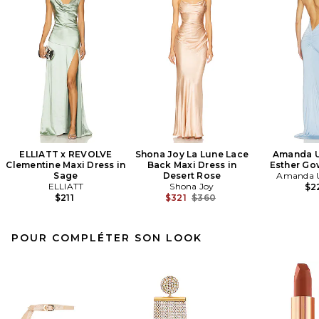
ELLIATT x REVOLVE
Shona Joy La Lune Lace
Amanda U
Clementine Maxi Dress in
Back Maxi Dress in
Esther Go
Sage
Desert Rose
Amanda U
ELLIATT
Shona Joy
$2
Previous price:
$211
$321
$360
POUR COMPLÉTER SON LOOK