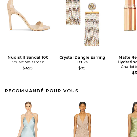
Nudist II Sandal 100
Crystal Dangle Earring
Matte Re
Stuart Weitzman
Ettika
Hydrating
Charlott
$495
$75
$
RECOMMANDÉ POUR VOUS