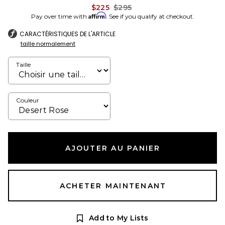
Previous price:
$225
$295
Affirm
Pay over time with
. See if you qualify at checkout.
CARACTÉRISTIQUES DE L'ARTICLE
taille normalement
Taille
Couleur
AJOUTER AU PANIER
ACHETER MAINTENANT
Add to My Lists