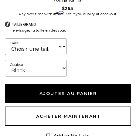
Norma Kamali
$265
Affirm
Pay over time with
. See if you qualify at checkout.
TAILLE GRAND
envisagez la taille en dessous
Taille
Couleur
AJOUTER AU PANIER
ACHETER MAINTENANT
Add to My Lists