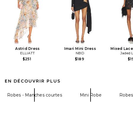
Astrid Dress
Imari Mini Dress
Mixed Lace
ELLIATT
NBD
Jaded 
$251
$189
$1
EN DÉCOUVRIR PLUS
Robes - Manches courtes
Mini Robe
Robes