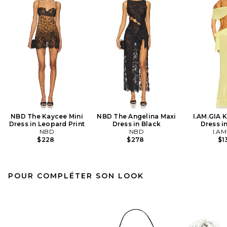
NBD The Kaycee Mini
NBD The Angelina Maxi
I.AM.GIA 
Dress in Leopard Print
Dress in Black
Dress i
NBD
NBD
I.AM
$228
$278
$1
POUR COMPLÉTER SON LOOK