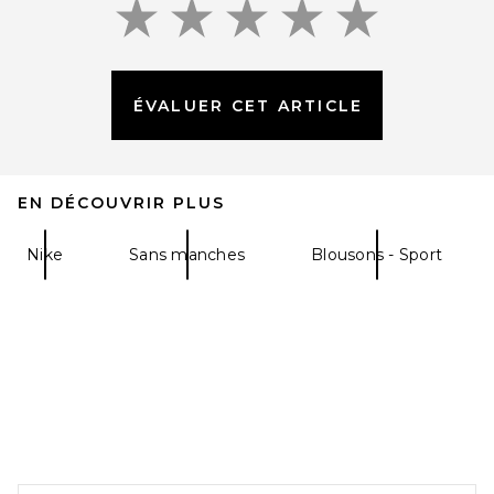
ÉVALUER CET ARTICLE
EB Denim Bronson Jacket in
Black
EB Denim
$345
EN DÉCOUVRIR PLUS
Nike
Sans manches
Blousons - Sport
FOOTER