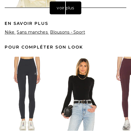
voir plus
EN SAVOIR PLUS
Nike
Sans manches
Blousons - Sport
POUR COMPLÉTER SON LOOK
Helsa Sateen Puff Jacket in
Pale Yellow
Helsa
Prix Avant Réduction:
$349
$498