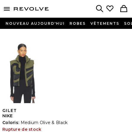
menu - shows more content
Revolve, Apparel & Fashion
Search
NOUVEAU AUJOURD'HUI
ROBES
VÊTEMENTS
SO
GILET
NIKE
Coloris:
Medium Olive & Black
Rupture de stock