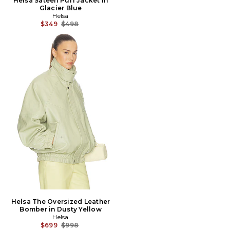
Helsa Sateen Puff Jacket in
Glacier Blue
Helsa
Prix Avant Réduction:
$349
$498
Helsa The Oversized Leather
Bomber in Dusty Yellow
Helsa
Prix Avant Réduction:
$699
$998