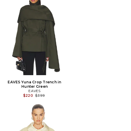
EAVES Yuna Crop Trench in
Hunter Green
EAVES
Prix Avant Réduction:
$220
$399