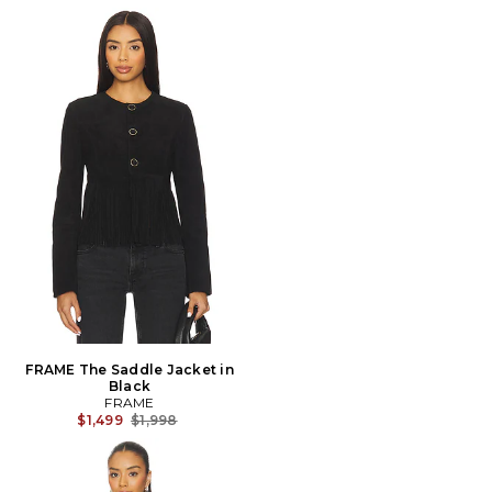
FRAME The Saddle Jacket in
Black
FRAME
Prix Avant Réduction:
$1,499
$1,998