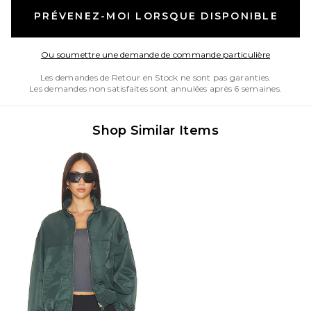
PRÉVENEZ-MOI LORSQUE DISPONIBLE
Opens in
Ou soumettre une demande de commande particulière
Les demandes de Retour en Stock ne sont pas garanties.
Les demandes non satisfaites sont annulées après 6 semaines.
Shop Similar Items