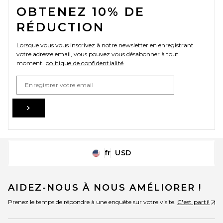
OBTENEZ 10% DE
RÉDUCTION
L'Academie Kimmi Cropped
Trench Jacket in Taupe
Lorsque vous vous inscrivez à notre newsletter en enregistrant
L'Academie
votre adresse email, vous pouvez vous désabonner à tout
$299
moment.
politique de confidentialité
Email Address
Sign Up
fr
USD
Change Country Regions Preferences
AIDEZ-NOUS À NOUS AMÉLIORER !
Prenez le temps de répondre à une enquête sur votre visite.
C'est parti!