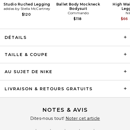
Studio Ruched Legging
Ballet Body Mockneck
High Wai
adidas by Stella McCartney
Bodysuit
Leg
Commando
Ni
$120
$118
$66
DÉTAILS
AGOLDE Raffi Bomber Jacket
TAILLE & COUPE
in Fern
AGOLDE
$595
AU SUJET DE NIKE
LIVRAISON & RETOURS GRATUITS
NOTES & AVIS
Dites-nous tout!
Noter cet article