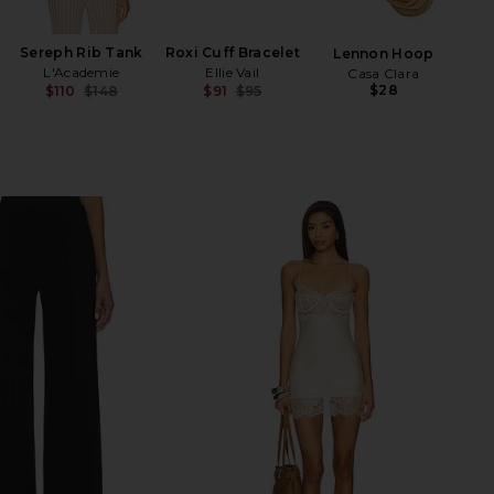
Sereph Rib Tank
Roxi Cuff Bracelet
Lennon Hoop
L'Academie
Ellie Vail
Casa Clara
$28
$110
$148
$91
$95
Previous price:
Previous price: