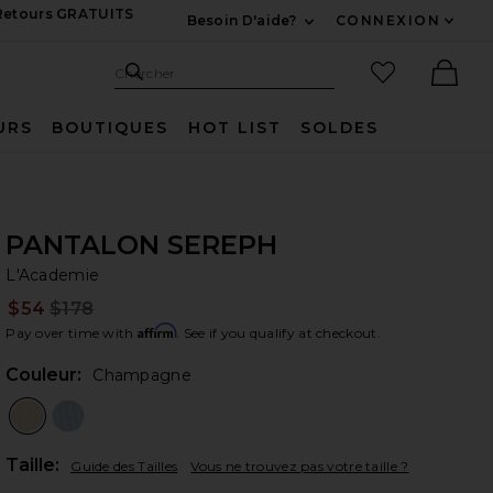
 Retours GRATUITS
Besoin D'aide?
CONNEXION
Développez Pour Nous
Recherche
Articles favo
Chercher
Ther
URS
BOUTIQUES
HOT LIST
SOLDES
PANTALON SEREPH
L'
bran
L'Academie
$54
$178
Prev
Affirm
Pay over time with
. See if you qualify at checkout.
Couleur:
Champagne
Plea
Taille:
Guide des Tailles
Vous ne trouvez pas votre taille ?