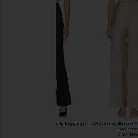
L'Academie Lune Midi Dress in
Tularosa Variegated 
Chocolate Brown
Black
L'Academie
Tularosa
$135
$329
$71
$168
Previous price:
EAVES Amar Tech Suiting Legging in
L'Academie Etienne P
Black
L'Academi
$150
$19
EAVES