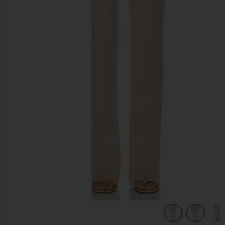
previous slides
view 6 of 6 PANTALON SEREPH in Champagne