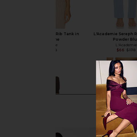
L'Academie Sereph Rib Tank in
L'Academie Sereph R
Champagne
Powder Bl
L'Academie
L'Academie
$110
$148
$66
$178
Previous price: