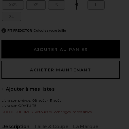
XXS
XS
S
M
L
Size:
Size:
Size:
Size:
Size:
XL
Size:
 slides
Calculez votre taille
FIT PREDICTOR
+ Ajouter à mes listes
Livraison prévue: 08 août - 11 août
Livraison GRATUITE
SOLDES ULTIMES: Retours ou échanges impossibles.
iew 2 of 6 PANTALON SEREPH in Champagne
vie
Description
Taille & Coupe
La Marque