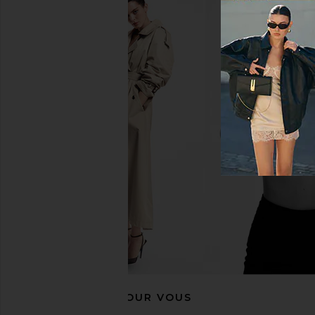
Helsa The Simone Tie Back Jersey
EAVES Loretta Silk Pa
Dress in Coffee Bean
EAVES
$289
Helsa
$156
$398
Previous price:
RECOMMANDÉ POUR VOUS