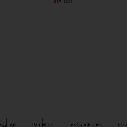
Previous price:
$87
$298
Previous price:
 Knit Trouser
EB Denim Low Rise Baggy Pant in
L'Academie
y
Chocolate Leather
ss
EB Denim
$228
$570
Previous price:
Previous price:
eggings
Pantalons
Les Coordonnés
Excl