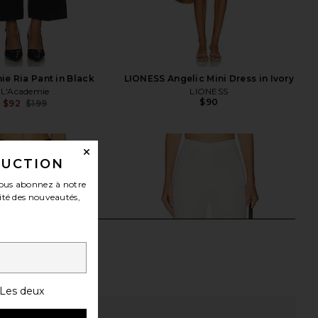
ie Ria Pant in Black
LIONESS Angelic Mini Dress in Ivory
L'Academie
LIONESS
$90
$92
$199
Previous price:
DUCTION
ous abonnez à notre
ité des nouveautés,
Les deux