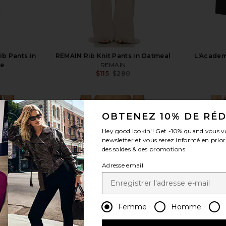
ib Pants in
REMAIN Rib Knit Pants in Oatmeal
L'Academ
ue
REMAIN
$115
$280
Previous price:
Previous price:
OBTENEZ 10% DE RÉ
Hey good lookin'! Get
-10%
quand vous v
newsletter et vous serez informé en prior
des soldes & des promotions
voir plus
Adresse email
Femme
Homme