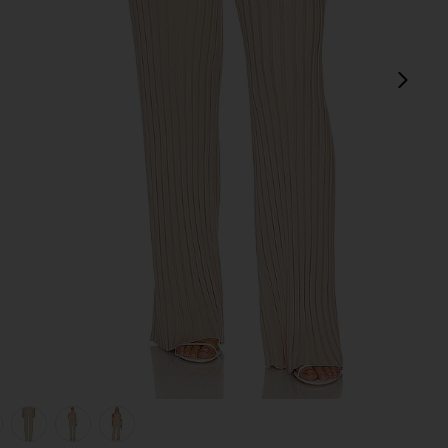
next
view 1 of 6 PANTALON SEREPH in Champagne
v