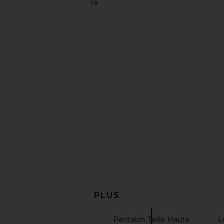
$188
$199
Previous price:
SNDYS Emerson Pant in Coffee
4th & Reckless Calrine
SNDYS
in Burgund
$31
$92
4th & Reckle
Previous price:
$29
$75
EN DÉCOUVRIR PLUS
Pantalon Large
Pantalon Taille Haute
L