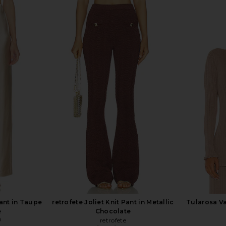
Rib Pant in
L'Academie Monnie Knit Cardigan in
L'Academi
Chocolate Brown
L'Academie
$89
$189
Previous price:
Previous price:
ant in Taupe
retrofete Joliet Knit Pant in Metallic
Tularosa Va
e
Chocolate
9
retrofete