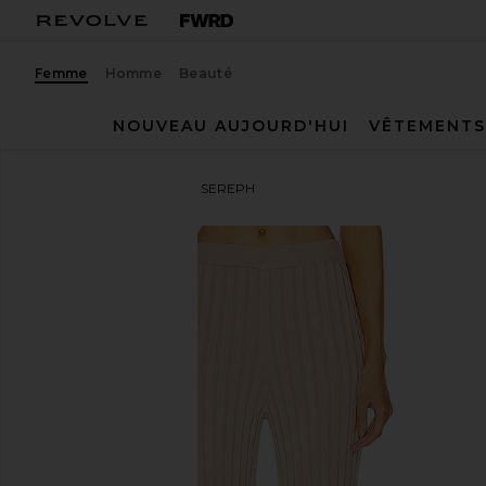
Femme
Homme
Beauté
NOUVEAU AUJOURD'HUI
VÊTEMENTS
L'Academie
PANTALON SEREPH
ajouter aux préférésL'Academie Sereph Rib Pants