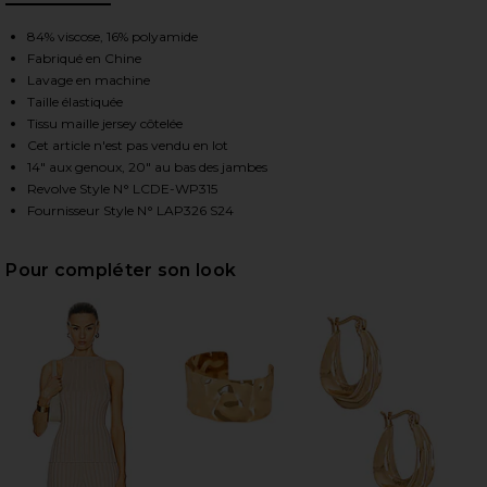
, Cu
84% viscose, 16% polyamide
Fabriqué en Chine
HARE SEREPH RIB PANTS IN CHAMPAGNE ON FACEBO
HARE SEREPH RIB PANTS IN CHAMPAGNE ON TWITTE
HARE SEREPH RIB PANTS IN CHAMPAGNE ON PINTER
Lavage en machine
Taille élastiquée
Tissu maille jersey côtelée
Cet article n'est pas vendu en lot
14" aux genoux, 20" au bas des jambes
Revolve Style N° LCDE-WP315
Fournisseur Style N° LAP326 S24
Pour compléter son look