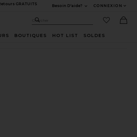
 Retours GRATUITS
Besoin D'aide?
CONNEXION
Développez Pour Nous
Recherche
Articles favo
Chercher
Ther
URS
BOUTIQUES
HOT LIST
SOLDES