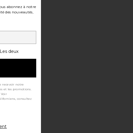
ous abonnez à notre
ité des nouveautés,
Les deux
e recevoir notre
es et les promotions.
 Voir
ment