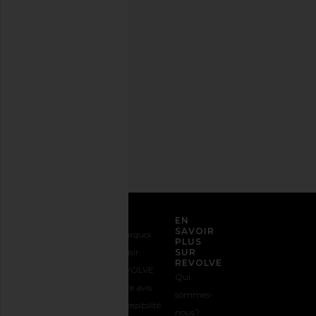
Désabonnez-
vous à
tout
moment.
Politique
de
confidentialité
Adresse
email
S'INSCRIRE
SERVICE CLIENT
EN
SAVOIR
Nous
Expédition
Pourquoi
PLUS
contacter
&
choisir
SUR
REVOLVE
1-888-442-
Livraison
REVOLVE
Qui
5830
Retours &
Votre avis
sommes-
Options de
Échanges
Accessibilité
nous?