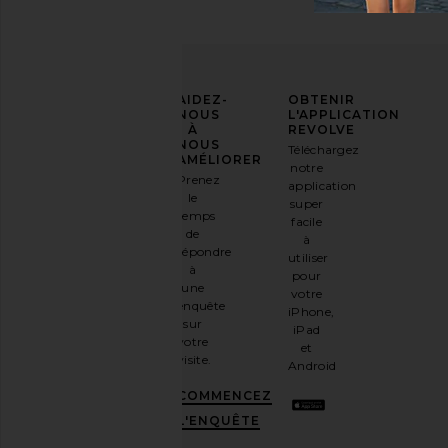
AFFIRMEZ
AIDEZ-
OBTENIR
VOTRE
NOUS
L'APPLICATION
STYLE
À
REVOLVE
NOUS
Téléchargez
Inscrivez-
AMÉLIORER
notre
vous à
Prenez
application
notre
le
super
newsletter
temps
facile
par e-
de
à
mail
répondre
utiliser
et
OBTENEZ
à
pour
10%
une
votre
DE
enquête
iPhone,
RÉDUCTION
.
sur
iPad
C'est
votre
et
comme
visite.
Android
avoir
une
COMMENCEZ
meilleure
L'ENQUÊTE
amie
stylée.