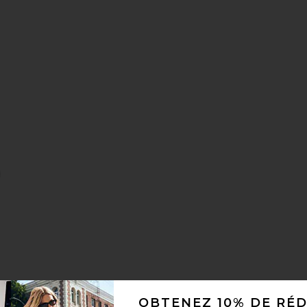
T-WHISPER
ANTALON BRYNN
x préférésSAC À BANDOULIÈRE CRYSTAL SIGNATURE SOFT TA
ajouter aux préférésThe Mermaid Brush Essential Boar Bristle B
OBTENEZ 10% DE RÉ