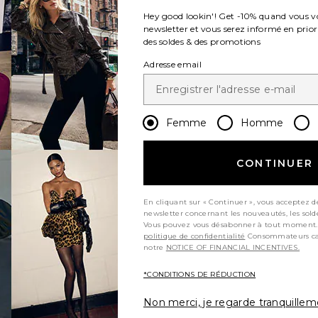
Hey good lookin'! Get
-10%
quand vous v
newsletter et vous serez informé en prior
des soldes & des promotions
Adresse email
Femme
Homme
vious page
CONTINUER
En cliquant sur « Continuer », vous acceptez d
newsletter concernant les nouveautés, les sold
t page
Vous pouvez vous désabonner à tout moment.
politique de confidentialité
Consommateurs californiens, consultez
notre
NOTICE OF FINANCIAL INCENTIVES.
*CONDITIONS DE RÉDUCTION
Non merci, je regarde tranquille