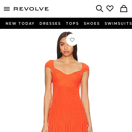
menu - shows more content
Revolve, Apparel & Fashion
Search
NEW TODAY
DRESSES
TOPS
SHOES
SWIMSUIT
Préféré ROBE COURTE FREE PEOP