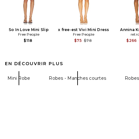
So In Love Mini Slip
x free-est Vivi Mini Dress
Annina K
Free People
Free People
retr
Previous price:
$118
$75
$78
$266
EN DÉCOUVRIR PLUS
Mini Robe
Robes - Manches courtes
Robes