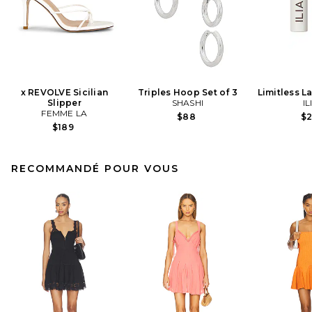
x REVOLVE Sicilian
Triples Hoop Set of 3
Limitless L
Slipper
SHASHI
IL
FEMME LA
$88
$
$189
RECOMMANDÉ POUR VOUS