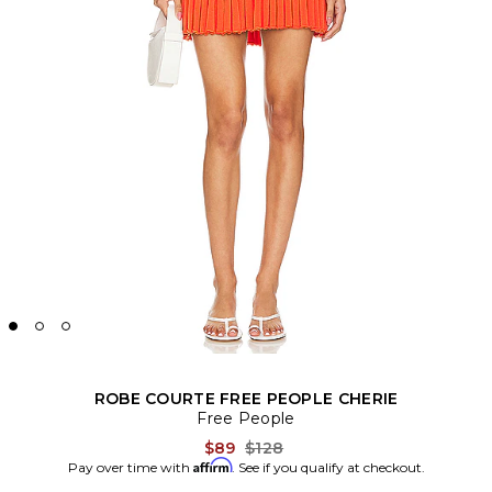
ROBE COURTE FREE PEOPLE CHERIE
Free People
Previous price:
$89
$128
Affirm
Pay over time with
. See if you qualify at checkout.