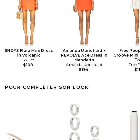
SNDYS Flora Mini Dress
Amanda Uprichard x
Free Peop
in Volcanic
REVOLVE Ace Dress in
Groove Mini 
SNDYS
Mandarin
To
Amanda Uprichard
Free 
$108
$194
$1
POUR COMPLÉTER SON LOOK