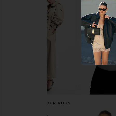
DAYDREAMER Cow Pattern
DAYDREAMER St. Mor
Horseshoe Meet & Greet Long
Lovers Vintage Long S
Sleeve Top in Light Dusk
Dirty Whit
DAYDREAMER
DAYDREAM
$53
$88
$75
$84
Previous price:
RECOMMANDÉ POUR VOUS