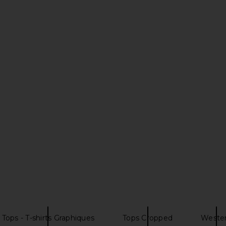
Tee Shirt in
With Jean Belinda Top in White
LIONESS Blo
k
Lace
Choco
With Jean
$176
Tops - T-shirts Graphiques
Tops Cropped
Weste