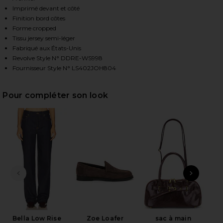
Imprimé devant et côté
Finition bord côtes
Forme cropped
HARE JOHNNY CASH WALK THE LINE MEET & GREET 
HARE JOHNNY CASH WALK THE LINE MEET & GREET 
HARE JOHNNY CASH WALK THE LINE MEET & GREET L
Tissu jersey semi-léger
Fabriqué aux États-Unis
Revolve Style N° DDRE-WS998
Fournisseur Style N° LS402JOH804
Pour compléter son look
DIAPOSITIVE PRÉCÉDENTE
ARTI
S
Bella Low Rise
Zoe Loafer
sac à main