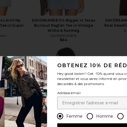
is Ain't My
DAYDREAMER It's Bigger in Texas
DAYDREAME
Tee in Super
Burnout Raglan Tee in Vintage
Real Headli
White & Nutmeg
D
Room
DAYDREAMER
$84
OBTENEZ 10% DE RÉ
Hey good lookin'! Get
-10%
quand vous v
newsletter et vous serez informé en prior
voir plus
des soldes & des promotions
Adresse email
Femme
Homme