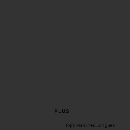
DAYDREAMER Floral Horse Patter
CLOSED Cropped Boxy 
Merch Tee in Nutmeg
Peony Pin
DAYDREAMER
CLOSED
$88
$145
EN DÉCOUVRIR PLUS
DAYDREAMER
Tops Manches Longues