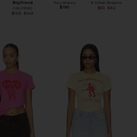
Boyfriend
Tony Bianco
8 Other Reasons
$190
$50
$82
GRLFRND
Previ
$103
$249
Previous price: