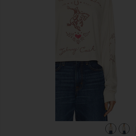
previous slides
White
view 4 of 4 TOP MANCHES LONGUES JOHNNY in Dirty Wh