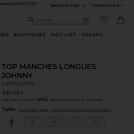
 Retours GRATUITS
Besoin D'aide?
CONNEXION
Développez Pour Nous
Recherche
Articles favo
Chercher
Recherche visuelle
Ther
URS
BOUTIQUES
HOT LIST
SOLDES
TOP MANCHES LONGUES
JOHNNY
D
bran
DAYDREAMER
$87
$97
Prev
Affirm
Pay over time with
. See if you qualify at checkout.
Plea
Taille:
Guide des Tailles
Vous ne trouvez pas votre taille ?
XS
S
M
L
XL
Size:
Size:
Size:
Size:
Size: