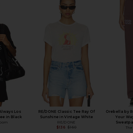
ne Country
LIONESS Kravitz Baseball Tee in
LIONESS Blo
n Bone
Crimson
Room
LIONESS
$75
Always Los
RE/DONE Classic Tee Ray Of
Orebella by B
ee in Black
Sunshine in Vintage White
Your Way
Room
RE/DONE
Sweatpa
$136
$160
The
Previous price: