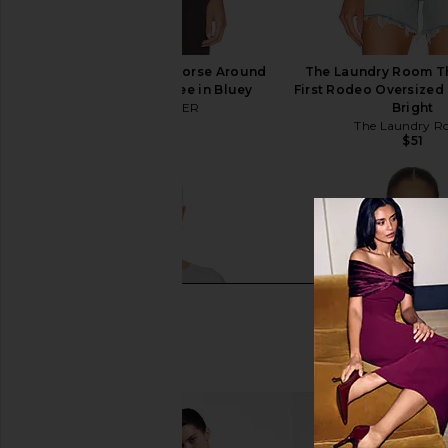
DAYDREAMER Let's Horse Around
The Laundry Room Th
Burnout Vintage Tee in Bluey
First Rodeo Oversized 
DAYDREAMER
Bright
$79
The Laundry 
$51