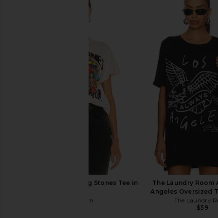
Junk Food Tom Petty Eagle Tee in
The Laundry Room Go
Vintage Black
Oversized Tee i
Junk Food
The Laundry 
$48
$59
Madeworn The Rolling Stones Tee in
The Laundry Room 
White
Angeles Oversized T
Madeworn
The Laundry 
$179
$59