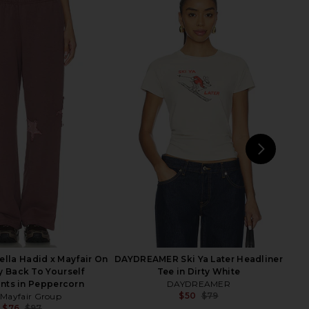
om Top in Beige Stripe
LIONESS Emerging Tee in Midnight
LIONESS
LIONESS
$69
$59
NEXT
DA
ella Hadid x Mayfair On
DAYDREAMER Ski Ya Later Headliner
 Back To Yourself
Tee in Dirty White
nts in Peppercorn
DAYDREAMER
$50
$79
 Mayfair Group
Previ
$76
$97