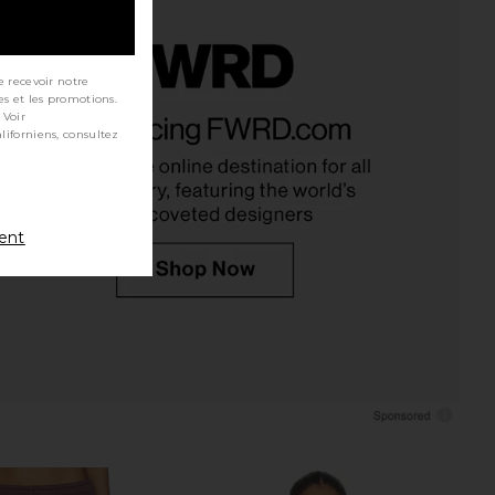
e recevoir notre
es et les promotions.
R Boots For Walking
Junk Food Montana Horses The
 Voir
e in Vintage Black
Vintage Tissue Tee in Camel
AYDREAMER
Junk Food
$79
$58
ment