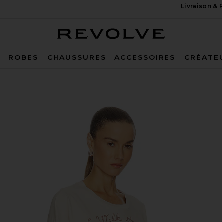
Livraison &
Revolve
ROBES
CHAUSSURES
ACCESSOIRES
CRÉATE
 The Line Meet & Greet Long Sleeve Top in Dirty White