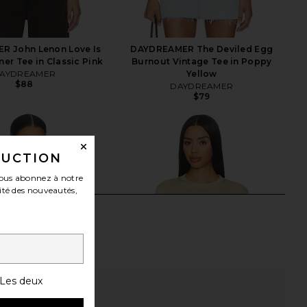
R John Lenon Love Is
DAYDREAMER The Deviled Egg
ner Tee in Classic Pink
Burnout Vintage Tee in Poppy
AYDREAMER
Yellow
$88
DAYDREAMER
$79
DUCTION
ous abonnez à notre
ité des nouveautés,
Les deux