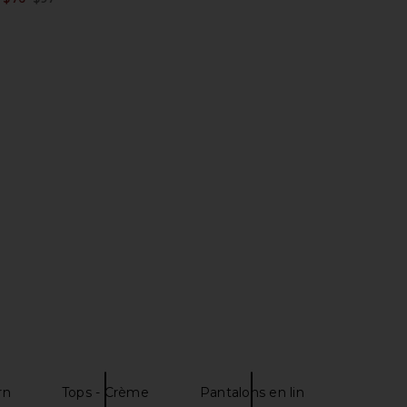
Previous price:
om Long Sleeve Top in
Found Striped Sport Long Sleeve
late Sea Stripe
Jersey Tee in Cream & Light Pink
LIONESS
Found
$71
$185
rn
Tops - Crème
Pantalons en lin