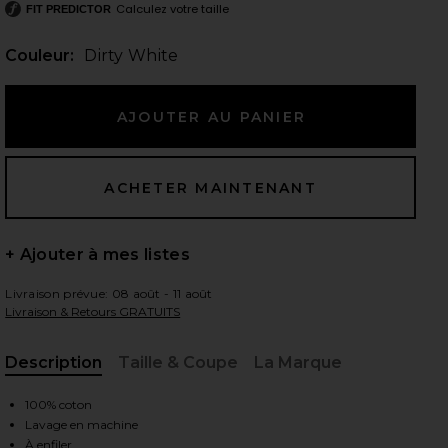
Calculez votre taille
FIT PREDICTOR
Couleur:
Dirty White
 slides
+ Ajouter à mes listes
Livraison prévue: 08 août - 11 août
Livraison & Retours GRATUITS
Description
Taille & Coupe
La Marque
, Cu
100% coton
iew 2 of 4 TOP MANCHES LONGUES JOHNNY in Dirty White
vie
Lavage en machine
À enfiler