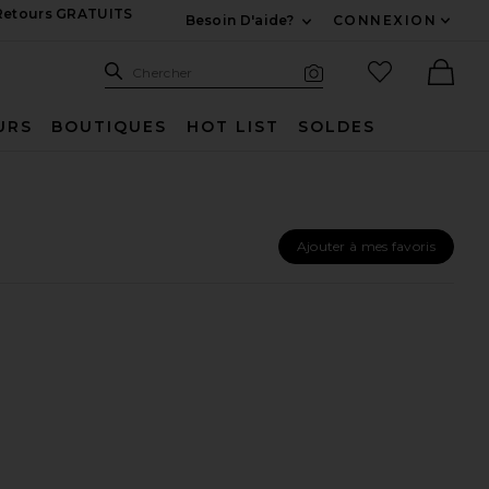
 Retours GRATUITS
Besoin D'aide?
CONNEXION
Développez Pour Nous
Recherche
Articles favo
Chercher
Recherche visuelle
Ther
URS
BOUTIQUES
HOT LIST
SOLDES
Ajouter à mes favoris
DONNA OFF THE SHOULDER