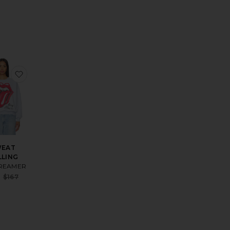
s price:
CH
érésSWEAT RAS DE COU OVERSIZED WILLIE NELSON IN AUSTI
er aux préférésT-SHIRT SHORE THING VINTAGE
ajouter aux préférésSWEAT ROLLING
WEAT
LLING
REAMER
Sale price:
$167
Previous price: