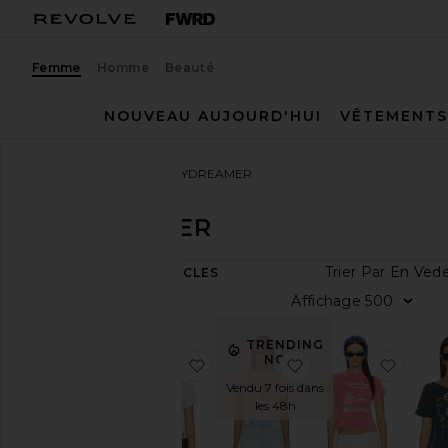
Femme
Homme
Beauté
NOUVEAU AUJOURD'HUI
VÊTEMENTS
Femme
Créateurs
DAYDREAMER
DAYDREAMER
Trier 
61
ARTICLES
Catégorie
Affic
Loungewear
TRENDING
Pantalons
NOW!
ajouter aux préférésT-SHIRT 
ajouter aux préf
ajout
Pulls &
Vendu 7 fois dans
Cardigans
les 48h
Tops