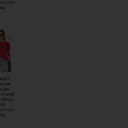
REAMER
$84
r Motel Raglan Tank Top
érésT-SHIRT NUMBER ONE RAGLAN
er aux préférésTOP MANCHES LONGUES MORGAN WALLEN A
ajouter aux préférésT-SHIRT MORGAN WALLEN RHIN
SHIRT
RGAN
LLEN
ESTONE
R SOLO
TEE
REAMER
$92
ce:
s price: