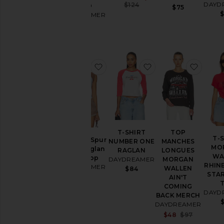
DAYD
Previous price:
$124
SOLO
$75
DAYDREAMER
$92
ajouter aux préférésSaddle & Spu
ajouter aux préf
ajout
T-SHIRT
TOP
T-
Saddle & Spur
NUMBER ONE
MANCHES
MO
Motel Raglan
RAGLAN
LONGUES
WA
Tank Top
DAYDREAMER
MORGAN
RHIN
DAYDREAMER
WALLEN
$84
STA
$79
AIN'T
COMING
DAYD
BACK MERCH
DAYDREAMER
Sale pri
$48
$97
Previou