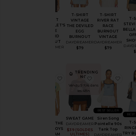
Taille
T-SHIRT
T-SHIRT
T-
T-SHIRT
VINTAGE
RIVER RAT
STEVI
VINTAGE LET'S
THE DEVILED
RACE
Couleur
BELL
HORSE
EGG
BURNOUT
OF
AROUND
BURNOUT
VINTAGE
SHO
BURNOUT
DAYDREAMER
DAYDREAMER
Prix
DAYD
DAYDREAMER
$79
$79
$79
TRENDING
NOW!
ajouter aux préférésT-SHIRT 
ajouter aux préfé
ajoute
Vendu 9 fois dans
les 48h
BEST SELLER
BEST
SWEAT GAME
Siren Song
T-
T-SHIRT THE
DAYDREAMER
Pointelle 90s
RING
BEACH BOYS
Tank Top
$39 (SOLDES
Sale price:
TRY 
SURF JAM
ULTIMES)
DAYDREAMER