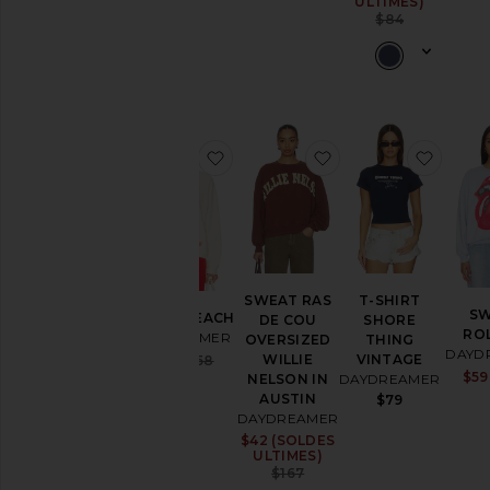
ULTIMES)
Previou
$84
ajouter aux préférésSWEAT BEA
ajouter aux préf
ajout
SWEAT RAS
T-SHIRT
S
SWEAT BEACH
DE COU
SHORE
RO
DAYDREAMER
OVERSIZED
THING
DAYD
Sale price:
WILLIE
VINTAGE
$54
$158
Previous price:
$59
NELSON IN
DAYDREAMER
AUSTIN
$79
DAYDREAMER
$42 (SOLDES
Sale price:
ULTIMES)
Previous price:
$167