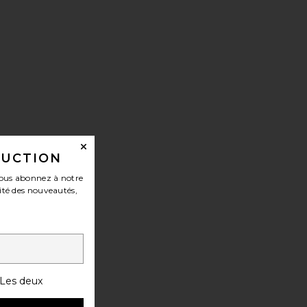
DUCTION
ous abonnez à notre
ité des nouveautés,
 GRADIENT VINTAGE
Les deux