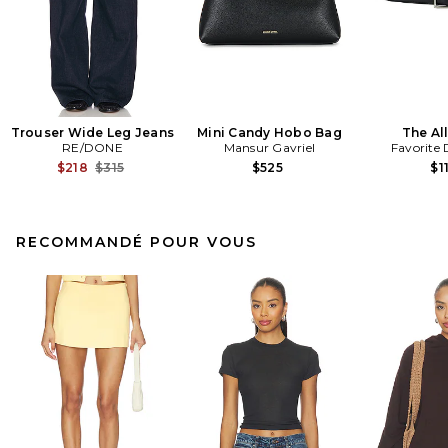
Trouser Wide Leg Jeans
Mini Candy Hobo Bag
The All
RE/DONE
Mansur Gavriel
Favorite
Previous price:
$218
$315
$525
$1
RECOMMANDÉ POUR VOUS