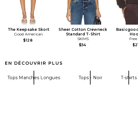
The Keepsake Skort
Sheer Cotton Crewneck
Basicgood
Good American
Standard T-Shirt
Hoo
SKIMS
Free
$128
$54
$2
EN DÉCOUVRIR PLUS
Tops Manches Longues
Tops - Noir
T-shirts