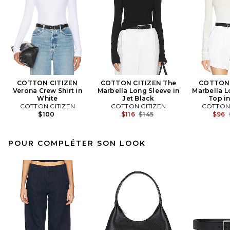
COTTON CITIZEN
COTTON CITIZEN The
COTTON 
Verona Crew Shirt in
Marbella Long Sleeve in
Marbella L
White
Jet Black
Top i
COTTON CITIZEN
COTTON CITIZEN
COTTON 
Previous price:
$100
$116
$145
$96
POUR COMPLÉTER SON LOOK