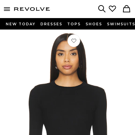
menu - shows more content
Revolve, Apparel & Fashion
Search
NEW TODAY
DRESSES
TOPS
SHOES
SWIMSUIT
Préféré CHEMISE VERONA