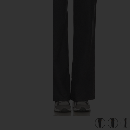
previous slides
True Gray Heather
view 6 of 6 PANTALON LARGE SPACEDYE FOLDOVER in Tr