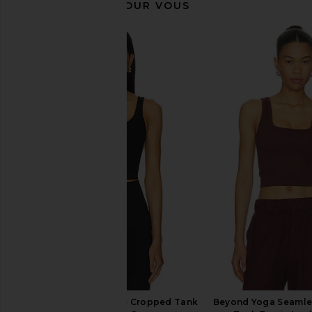
RECOMMANDÉ POUR VOUS
With Jean Sharni Top in Off White
437 The Leisure Pan
With Jean
437
$144
$95
Beyond Yoga Impulse Cropped Tank
Beyond Yoga Seamle