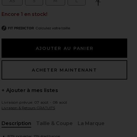
XS
S
M
L
XL
Size:
Size:
Size:
Size:
Size:
Encore 1 en stock!
Calculez votre taille
 slides
FIT PREDICTOR
+ Ajouter à mes listes
Livraison prévue: 07 août - 08 août
Livraison & Retours GRATUITS
Description
Taille & Coupe
La Marque
Gray Heather
iew 2 of 6 PANTALON LARGE SPACEDYE FOLDOVER in True Gr
vie
, Cu
87% polyester, 13% élasthanne