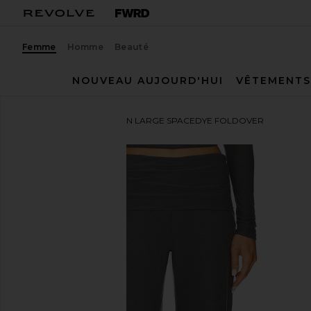
Femme
Homme
Beauté
NOUVEAU AUJOURD'HUI
VÊTEMENTS
Beyond Yoga
PANTALON LARGE SPACEDYE FOLDOVER
ajouter aux préférésBeyond Yoga Spacedye Foldove