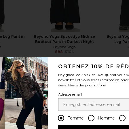
 Leg Pant in
Beyond Yoga Spacedye Midrise
Beyond Yog
k
Bootcut Pant in Darkest Night
Leg Pan
a
Beyond Yoga
$88
$104
Previous price:
Previous price:
OBTENEZ 10% DE RÉ
Hey good lookin'! Get
-10%
quand vous v
newsletter et vous serez informé en prior
des soldes & des promotions
Adresse email
voir plus
Femme
Homme