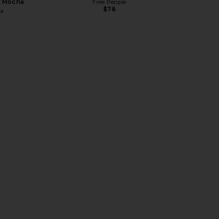
d Mocha
Free People
$78
ga
l LoungeWell
With Jean Lana Top in Stone
437 The Es
n Quiet Grey
With Jean
$148
ngWell
Previous price: