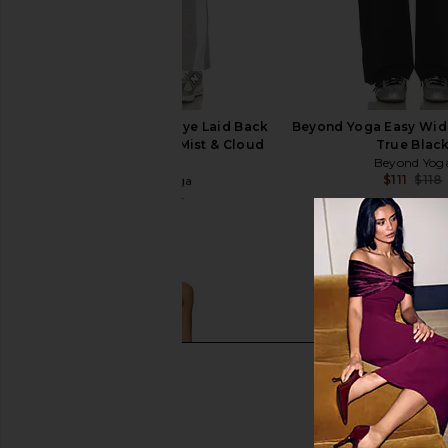
Beyond Yoga Spacedye Laid Back
Beyond Yoga Easy Wide
Stripe Pant in Silver Mist & Cloud
True Blac
White
Beyond Yog
$111
$118
Beyond Yoga
$85
$118
Previous price: