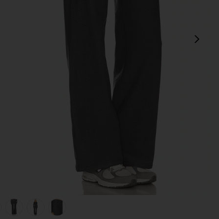
next
ue Gray Heather
view 1 of 6 PANTALON LARGE SPACEDYE FOLDOVER in True 
v