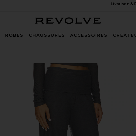
Livraison &
Revolve
ROBES
CHAUSSURES
ACCESSOIRES
CRÉATE
r Wide Leg Pant in True Gray Heather