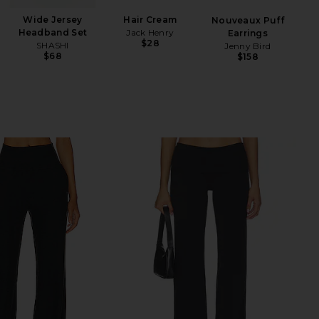
Wide Jersey
Hair Cream
Nouveaux Puff
Skin
Headband Set
Jack Henry
Earrings
$28
SHASHI
Jenny Bird
$68
$158
PAT