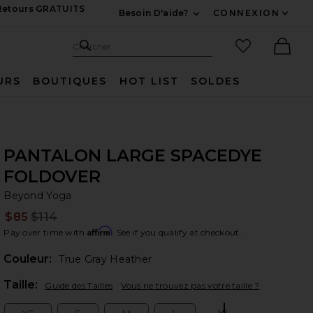
 Retours GRATUITS
Besoin D'aide?
CONNEXION
Développez Pour Nous
Recherche
Articles favo
Chercher
Ther
URS
BOUTIQUES
HOT LIST
SOLDES
PANTALON LARGE SPACEDYE
FOLDOVER
Be
bran
Beyond Yoga
$85
$114
Prev
Affirm
Pay over time with
. See if you qualify at checkout.
Couleur:
True Gray Heather
Plea
Taille:
Guide des Tailles
Vous ne trouvez pas votre taille ?