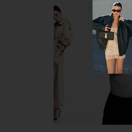
Free People In This Groove Mini
437 The Sculpt Tank T
Slip Dress in Tofu
Cream
Free People
437
$118
$90