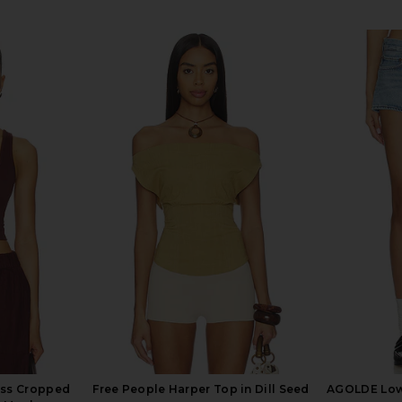
t in Black
437 The Essentials Pant in Galaxy
GUIZIO Pa
437
$95
ss Cropped
Free People Harper Top in Dill Seed
AGOLDE Low 