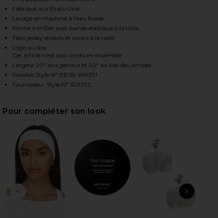
Fabriqué aux États-Unis
Lavage en machine à l'eau froide
Forme à enfiler avec bande élastique à la taille
HARE SPACEDYE FOLDOVER WIDE LEG PANT IN TRUE
HARE SPACEDYE FOLDOVER WIDE LEG PANT IN TRUE
HARE SPACEDYE FOLDOVER WIDE LEG PANT IN TRUE
Tissu jersey stretch et revers à la taille
Logo au dos
Cet article n'est pas vendu en ensemble
Largeur 20" aux genoux et 20" au bas des jambes
Revolve Style N° BEYR-WP391
Fournisseur Style N° SD1272
Pour compléter son look
DIAPOSITIVE PRÉCÉDENTE
ARTI