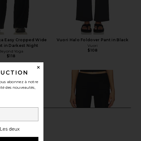
a Easy Cropped Wide
Vuori Halo Foldover Pant in Black
t in Darkest Night
Vuori
$108
Beyond Yoga
$118
DUCTION
ous abonnez à notre
ité des nouveautés,
Les deux