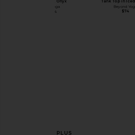
Top in Black Onyx
Tank Top in Ice
Beyond Yoga
Beyond Yo
$74
$72
$74
Previous price:
Beyond Yoga Zip Front Hooded
WellBeing + BeingWel
Jacket in Eggplant Purple
Monte Foldover Pant i
Beyond Yoga
Heather
$54
$148
WellBeing + Bei
Previous price:
$43
$118
EN DÉCOUVRIR PLUS