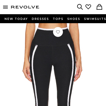
menu - shows more content
Revolve, Apparel & Fashion
Search
NEW TODAY
DRESSES
TOPS
SHOES
SWIMSUIT
Préféré LEGGINGS SPACEDYE NE