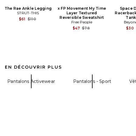
The Rae Ankle Legging
x FP Movement My Time
Space D
STRUT-THIS
Layer Textured
Racerbac
Reversible Sweatshirt
Tank
Previous price:
$61
$110
Free People
Beyon
Previous price:
$47
$78
$30
EN DÉCOUVRIR PLUS
Pantalons Activewear
Pantalons - Sport
Vê