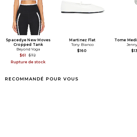
Spacedye New Moves
Martinez Flat
Tome Med
Cropped Tank
Tony Bianco
Jenny
Beyond Yoga
$160
$1
Previous price:
$61
$72
Rupture de stock
RECOMMANDÉ POUR VOUS