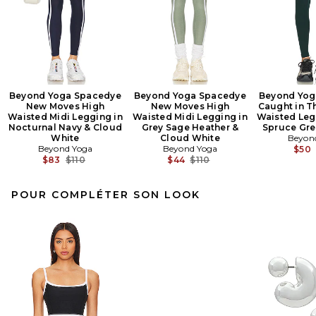
Beyond Yoga Spacedye
Beyond Yoga Spacedye
Beyond Yog
New Moves High
New Moves High
Caught in T
Waisted Midi Legging in
Waisted Midi Legging in
Waisted Leg
Nocturnal Navy & Cloud
Grey Sage Heather &
Spruce Gre
White
Cloud White
Beyon
Beyond Yoga
Beyond Yoga
$50
Previous price:
Previous price:
$83
$110
$44
$110
POUR COMPLÉTER SON LOOK