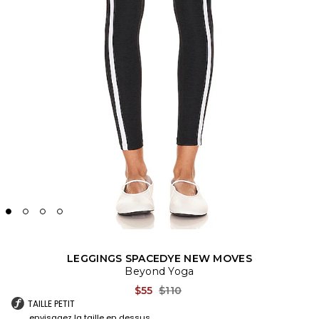
LEGGINGS SPACEDYE NEW MOVES
Beyond Yoga
Previous price:
$55
$110
TAILLE PETIT
envisagez la taille en dessus