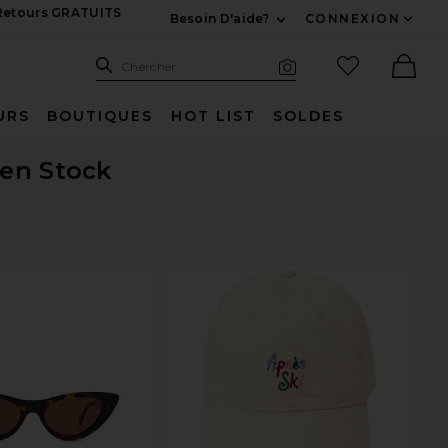
 Retours GRATUITS
Besoin D'aide?
CONNEXION
Développez Pour Nous
Recherche
Articles favo
Chercher
Recherche visuelle
Ther
URS
BOUTIQUES
HOT LIST
SOLDES
 en Stock