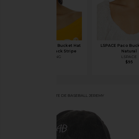
ANINE BING Nicks Bucket Hat
LSPACE Paco Buck
in White And Black Stripe
Natural
ANINE BING
LSPACE
$85
$95
ANINE BING
CASQUETTE DE BASEBALL JEREMY
ajouter aux préférésANINE BING Jeremy Baseball