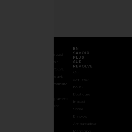
Adresse
email
S'INSCRIRE
SERVICE CLIENT
EN
SAVOIR
Nous
Expédition
Pourquoi
PLUS
contacter
&
choisir
SUR
REVOLVE
1-888-442-
Livraison
REVOLVE
Qui
5830
Retours &
Votre avis
sommes-
Options de
Échanges
Accessibilité
nous?
paiement
Guide des
Le
Boutiques
FAQs
Tailles
programme
Impact
Suivre
Offrir
Fidélité
Social
votre
REVOLVE
Emplois
commande
Ambassadeur
Marketing