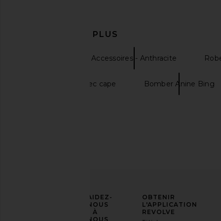
EN DÉCOUVRIR PLUS
Chapeaux
Accessoires - Anthracite
Rob
Robe blanche avec cape
Bomber Anine Bing
AFFIRMEZ
AIDEZ-
OBTENIR
VOTRE
NOUS
L'APPLICATION
STYLE
À
REVOLVE
NOUS