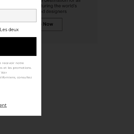
Les deux
e recevoir notre
es et les promotions.
 Voir
ment