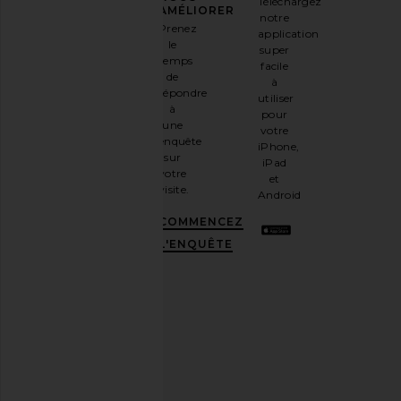
Téléchargez
Inscrivez-
AMÉLIORER
notre
vous à
Prenez
application
notre
le
super
newsletter
temps
facile
par e-
de
à
mail
répondre
utiliser
et
OBTENEZ
à
pour
10%
une
votre
DE
enquête
iPhone,
RÉDUCTION
.
sur
iPad
C'est
votre
et
comme
visite.
Android
avoir
une
COMMENCEZ
meilleure
L'ENQUÊTE
amie
stylée.
Désabonnez-
vous à
tout
moment.
Politique
de
confidentialité