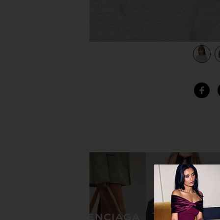
hed Smoke Grey
view 3 of 3 CASQUETTE DE BASEBALL JEREMY in Washed