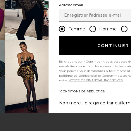
Adresse email
Femme
Homme
CONTINUER
En cliquant sur « Continuer », vous acceptez d
newsletter concernant les nouveautés, les sold
Vous pouvez vous désabonner à tout moment.
politique de confidentialité
Consommateurs californiens, consultez
notre
NOTICE OF FINANCIAL INCENTIVES.
*CONDITIONS DE RÉDUCTION
Non merci, je regarde tranquille