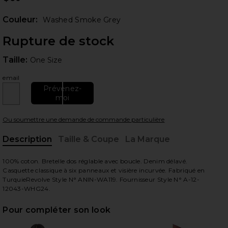
Couleur:
Washed Smoke Grey
Rupture de stock
Taille:
Taille:
One Size
email
Prévenez-
moi
 slides
Ou soumettre une demande de commande particulière
Description
Taille & Coupe
La Marque
, Cu
100% coton. Bretelle dos réglable avec boucle. Denim délavé.
Casquette classique à six panneaux et visière incurvée. Fabriqué en
TurquieRevolve Style N° ANIN-WA119. Fournisseur Style N° A-12-
12043-WHG24.
Pour compléter son look