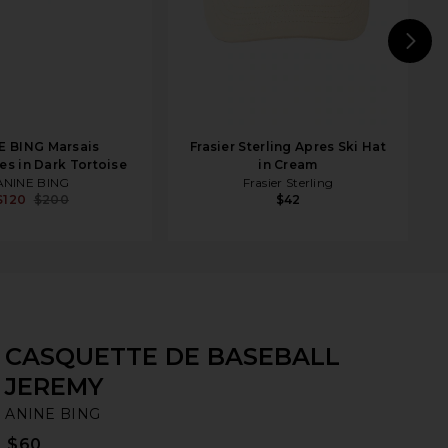
N
E BING Marsais
Frasier Sterling Apres Ski Hat
es in Dark Tortoise
in Cream
ANINE BING
Frasier Sterling
$120
$200
$42
CASQUETTE DE BASEBALL
JEREMY
AN
bran
ANINE BING
$60