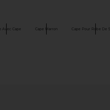
e Avec Cape
Cape Marron
Cape Pour Robe De S