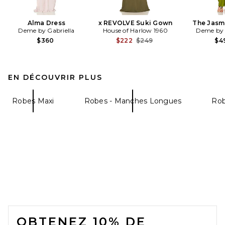
Alma Dress
x REVOLVE Suki Gown
The Jasm
Deme by Gabriella
House of Harlow 1960
Deme by 
Previous price:
$360
$222
$249
$4
EN DÉCOUVRIR PLUS
Robes Maxi
Robes - Manches Longues
Rob
FOOTER
OBTENEZ 10% DE