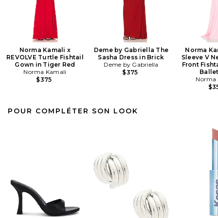
Norma Kamali x
Deme by Gabriella The
Norma Ka
REVOLVE Turtle Fishtail
Sasha Dress in Brick
Sleeve V N
Gown in Tiger Red
Deme by Gabriella
Front Fisht
Norma Kamali
Balle
$375
Norma 
$375
$3
POUR COMPLÉTER SON LOOK