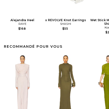
Alejandra Heel
x REVOLVE Knot Earrings
Wet Stick M
RAYE
SHASHI
Sh
Ko
$168
$55
$
RECOMMANDÉ POUR VOUS