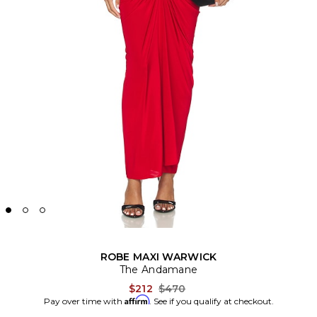
ROBE MAXI WARWICK
The Andamane
Previous price:
$212
$470
Affirm
Pay over time with
. See if you qualify at checkout.