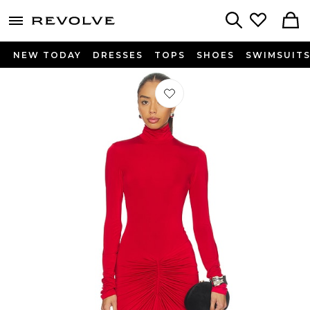
menu - shows more content
Revolve, Apparel & Fashion
Search
NEW TODAY
DRESSES
TOPS
SHOES
SWIMSUIT
Préféré ROBE MAXI WARWICK