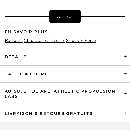
voir plus
EN SAVOIR PLUS
Baskets
Chaussures - Ivoire
Sneaker Verte
DÉTAILS
TAILLE & COUPE
adidas Originals Gazelle in
Preyel, Off White, & Cream
White
adidas Originals
AU SUJET DE APL: ATHLETIC PROPULSION
Prix Avant Réduction:
$58
$100
LABS
LIVRAISON & RETOURS GRATUITS