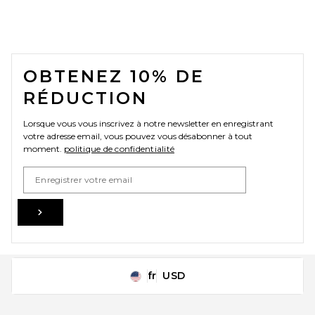
FOOTER
OBTENEZ 10% DE
RÉDUCTION
Lorsque vous vous inscrivez à notre newsletter en enregistrant
adidas Originals Handball
votre adresse email, vous pouvez vous désabonner à tout
Spezial Sneaker in Preloved
moment.
politique de confidentialité
Red, Cream White, & Crystal
White
Email Address
adidas Originals
$110
Sign Up
fr
USD
Change Country Regions Preferences