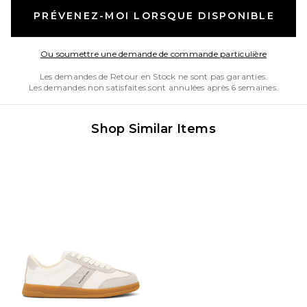
PRÉVENEZ-MOI LORSQUE DISPONIBLE
Opens in
Ou soumettre une demande de commande particulière
Les demandes de Retour en Stock ne sont pas garanties.
Les demandes non satisfaites sont annulées après 6 semaines.
Shop Similar Items