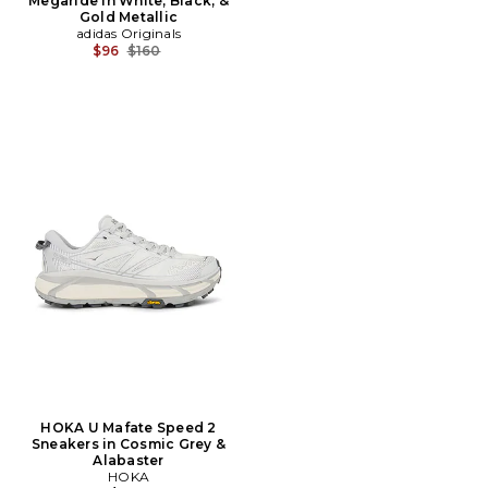
Megaride in White, Black, &
Gold Metallic
adidas Originals
Prix Avant Réduction:
$96
$160
HOKA U Mafate Speed 2
Sneakers in Cosmic Grey &
Alabaster
HOKA