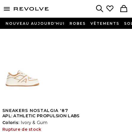
menu - shows more content
Revolve, Apparel & Fashion
Search
NOUVEAU AUJOURD'HUI
ROBES
VÊTEMENTS
SO
SNEAKERS NOSTALGIA '87
APL: ATHLETIC PROPULSION LABS
Coloris:
Ivory & Gum
Rupture de stock