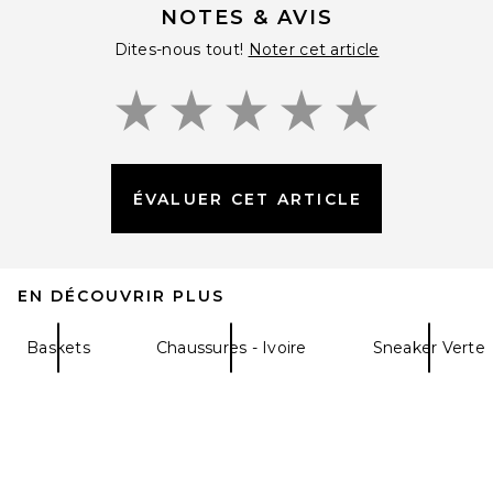
NOTES & AVIS
Dites-nous tout!
Noter cet article
ÉVALUER CET ARTICLE
Nike Moon Shoe OG SP
Sneaker in Sail, Chlorophyll, &
Light Bone
Nike
EN DÉCOUVRIR PLUS
$105
Baskets
Chaussures - Ivoire
Sneaker Verte