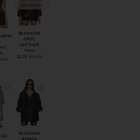
dans les 48h
BLOUSON
eather
CROC
p
LEATHER
 and
Helsa
ds
Sale price:
$275
$1,100
Sale price:
228
ice:
Previous price:
Previous price:
BLOUSON BELLA
aux préférésJUPE SONYA
ajouter aux préférésMANTEAU LOUISE
ajouter aux préférésBLOUSON RONJA
BLOUSON
EAU
RONJA