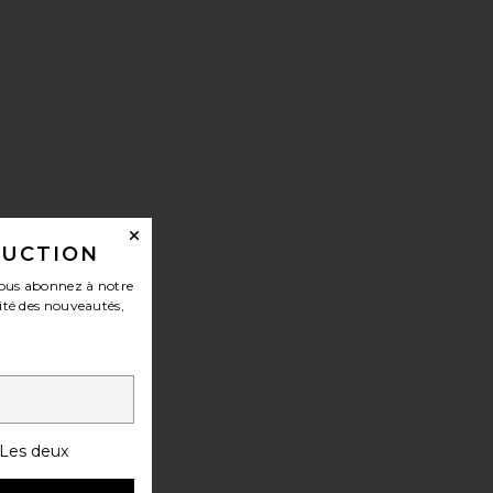
 Bomber
DUCTION
ous abonnez à notre
ité des nouveautés,
Les deux