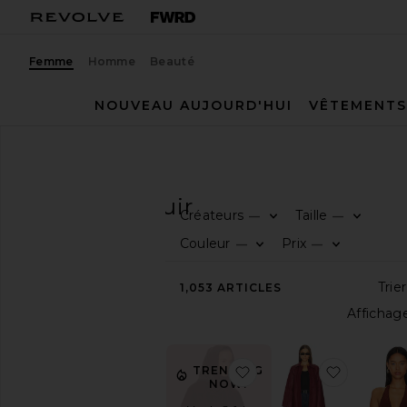
Femme
Homme
Beauté
NOUVEAU AUJOURD'HUI
VÊTEMENTS
Femme
Soldes
Cuir
SOLDES
Cuir
Créateurs
Taille
—
—
CATÉGORIE
Couleur
Prix
—
—
Tous
1,053
ARTICLES
les
articles
soldés
Dernière
Chance
ajouter aux préférésT
ajouter 
TRENDING
Soldes
NOW!
Ultimes