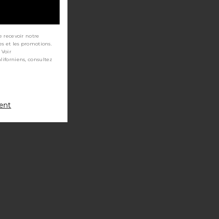
e recevoir notre
es et les promotions.
 Voir
ment