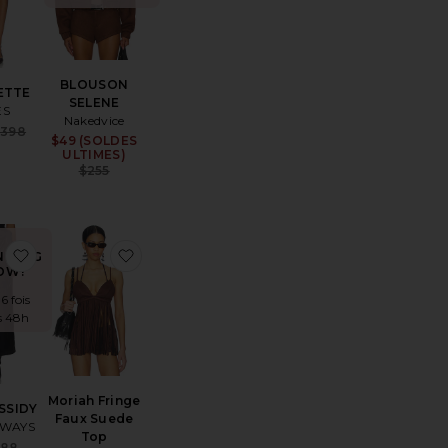
BLOUSON
ETTE
SELENE
ES
Nakedvice
ice:
Sale price:
$398
$49 (SOLDES
Sale price:
Previous price:
ULTIMES)
Previous price:
$255
ANTALON CASIE
aux préférésBLOUSON COLETTE
ajouter aux préférésJUPE KASSIDY
ajouter aux préférésMoriah Fringe Faux Sue
NDING
OW!
6 fois
s 48h
Moriah Fringe
SSIDY
Faux Suede
 WAYS
Top
Sale price:
$88