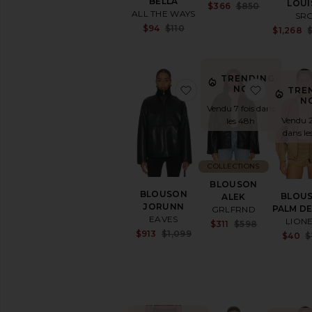
BELLA
LOUI
Sale price:
$366
$850
ALL THE WAYS
Bijoux
SR
Previous pr
Sale price:
$94
$110
Combinaisons
$1,268
Previous price:
Cuir
Robes
TRENDING
Blousons
ajouter aux préférés
ajouter 
NOW!
TRE
Leggings
N
Vendu 7 fois dans
Pantalons
Vendu 2
les 48h
Jupes
dans le
Tops
Lingerie
COLLECTIONS
&
BLOUSON
Nuit
BLOUSON
BLOU
ALEK
Loungewear
JORUNN
PALM D
GRLFRND
EAVES
LION
Pantalons
Sale price:
$311
$598
Sale price:
$913
$1,099
Previous pr
$40
$
Polos
Previous price:
Combishorts
Chaussures
Shorts
Ski