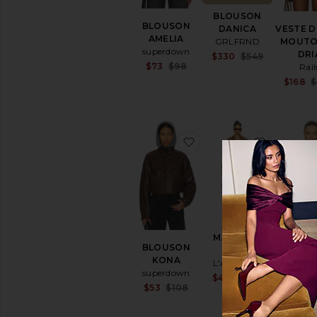
BLOUSON
BLOUSON
VESTE D
DANICA
AMELIA
MOUTO
GRLFRND
superdown
DRI
Sale price:
$330
$549
Sale price:
$73
$98
Rail
Previous pr
Previous price:
$168
$
ajouter aux préférés
ajouter 
MANTEAU
BLOUSON
PARDE
DARA
KONA
SUE
L'Academie
superdown
Hels
Sale price:
$441
$899
Sale price:
$53
$108
Previous pr
$210
Previous price: