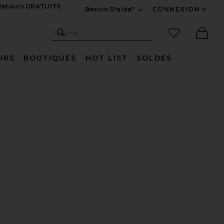
 Retours GRATUITS
Besoin D'aide?
CONNEXION
Développez Pour Nous
Recherche
Articles favo
Chercher
Ther
URS
BOUTIQUES
HOT LIST
SOLDES
THER