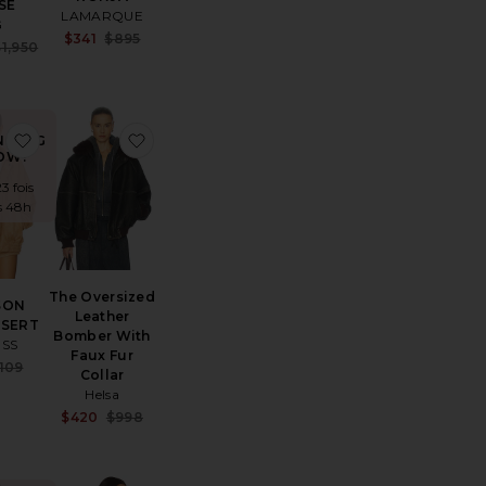
SE
LAMARQUE
G
ice:
Sale price:
$341
$895
Sale price:
$1,950
Previous price:
Previous price:
BLOUSON JORUNN
aux préférésBLOUSON ALEK
ajouter aux préférésBLOUSON PALM DESERT
ajouter aux préférésThe Oversized Leather 
NDING
OW!
3 fois
s 48h
The Oversized
SON
Leather
ESERT
Bomber With
ESS
Faux Fur
ice:
Sale price:
109
Collar
Previous price:
Helsa
Sale price:
$420
$998
Previous price: