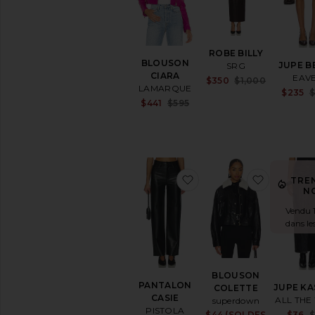
ROBE BILLY
BLOUSON
JUPE B
SRG
CIARA
EAV
Sale price:
$350
$1,000
LAMARQUE
Previous pr
$235
Sale price:
$441
$595
Previous price:
ajouter aux préférésP
ajouter 
TRE
N
Vendu 1
dans le
BLOUSON
PANTALON
JUPE KA
COLETTE
CASIE
ALL THE
superdown
PISTOLA
$44 (SOLDES
Sale price:
$36