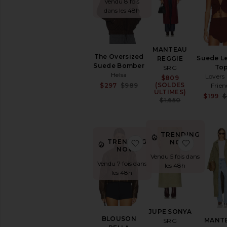
Vendu 8 fois
dans les 48h
CHOISIR
PAR
TAILLE
Les
MANTEAU
Hauts
The Oversized
Suede L
REGGIE
Jeans
Suede Bomber
To
SRG
Helsa
Chaussures
Lovers
$809
Sale price:
(SOLDES
Sale price:
Frien
$297
$989
ULTIMES)
Previous price:
CHOISIR
$199
$
Previous pr
$1,650
PAR
CATÉGORIE
Accessoires
Sport
TRENDING
ajouter aux préférés
ajouter 
TRENDING
NOW!
Sacs
NOW!
Vendu 5 fois dans
Beauté
Vendu 7 fois dans
les 48h
Jeans
les 48h
Robes
Maison
Blousons
JUPE SONYA
&
BLOUSON
MANT
SRG
Manteaux