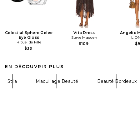
Celestial Sphere Gelee
Vita Dress
Angelic M
Eye Gloss
Steve Madden
LIO
Rituel de Fille
$109
$
$39
EN DÉCOUVRIR PLUS
Stila
Maquillage Beauté
Beauté Bordeaux