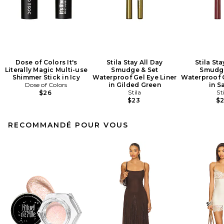
Dose of Colors It's
Stila Stay All Day
Stila Sta
Literally Magic Multi-use
Smudge & Set
Smudge
Shimmer Stick in Icy
Waterproof Gel Eye Liner
Waterproof G
Dose of Colors
in Gilded Green
in S
Stila
St
$26
$23
$
RECOMMANDÉ POUR VOUS