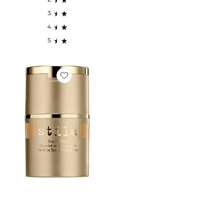
Favorite FOND DE TEINT ET ANTI-CERNES STAY ALL 