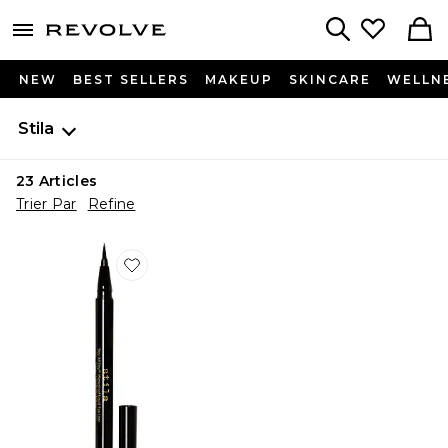
menu - shows more content
Revolve, Apparel & Fashion
Search
NEW
BEST SELLERS
MAKEUP
SKINCARE
WELLN
Stila
23
Articles
Trier Par
Refine
Favorite EYE-LINER STAY ALL DAY