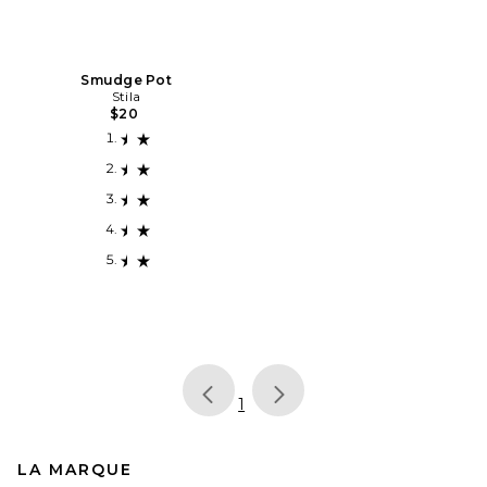
Smudge Pot
Stila
$20
page
of 1, currently selected
1
LA MARQUE