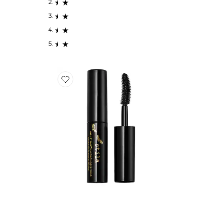
Favorite Travel Size Made-U-Lash Tubing Mascara