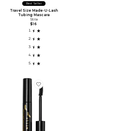
Best Seller
Travel Size Made-U-Lash
Tubing Mascara
Stila
$16
Favorite Made-U-Lash Length & Define Tubing Mascar