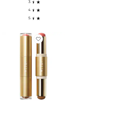
Favorite DUO BLUSH ET BLUSH BRONZANT HYDR