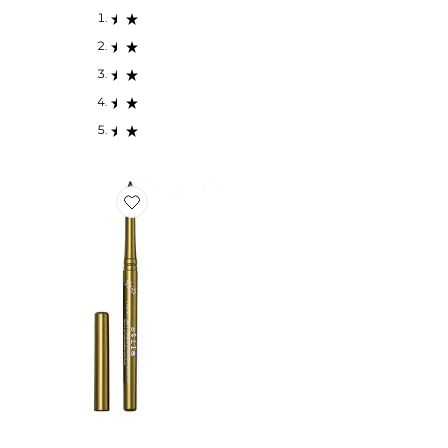
Favorite EYE-LINER STAY ALL DAY SMUDGE & SET 