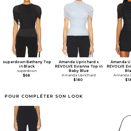
superdown Bethany Top
Amanda Uprichard x
Amanda Up
in Black
REVOLVE Evianna Top in
REVOLVE Evi
superdown
Baby Blue
Bl
Amanda Uprichard
Amanda U
$68
$180
$1
POUR COMPLÉTER SON LOOK