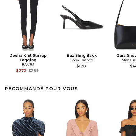
Deelia Knit Stirrup
Baz Sling Back
Gaia Sho
Legging
Tony Bianco
Mansur 
EAVES
$170
$4
Previous price:
$272
$289
RECOMMANDÉ POUR VOUS