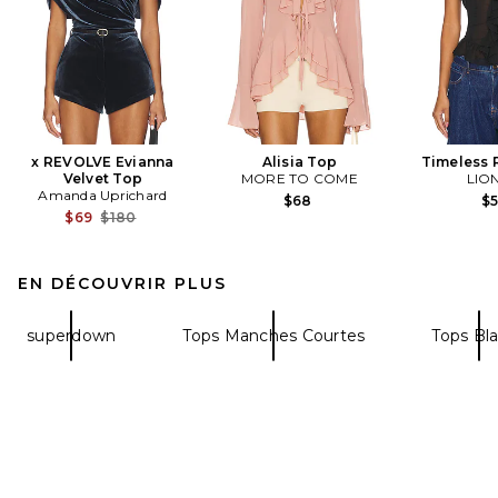
x REVOLVE Evianna
Alisia Top
Timeless 
Velvet Top
MORE TO COME
LIO
Amanda Uprichard
$68
$
Previous price:
$69
$180
EN DÉCOUVRIR PLUS
superdown
Tops Manches Courtes
Tops Bl