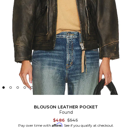
BLOUSON LEATHER POCKET
Found
Previous price:
$486
$545
Affirm
Pay over time with
. See if you qualify at checkout.