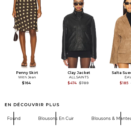
Penny Skirt
Clay Jacket
Salta Sue
With Jean
ALLSAINTS
EA
Previous price:
$164
$474
$789
$185
EN DÉCOUVRIR PLUS
Found
Blousons En Cuir
Blousons & Mantea