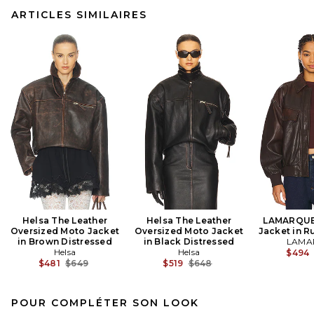
ARTICLES SIMILAIRES
Helsa The Leather
Helsa The Leather
LAMARQUE
Oversized Moto Jacket
Oversized Moto Jacket
Jacket in R
in Brown Distressed
in Black Distressed
LAMA
Helsa
Helsa
$494
Previous price:
Previous price:
$481
$649
$519
$648
POUR COMPLÉTER SON LOOK