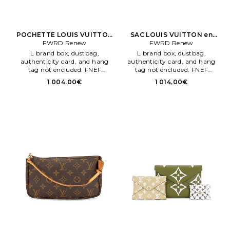
POCHETTE LOUIS VUITTON
SAC LOUIS VUITTON en
FWRD Renew
en Marron
FWRD Renew
Marron
L brand box, dustbag,
L brand box, dustbag,
authenticity card, and hang
authenticity card, and hang
tag not encluded. FNEF
tag not encluded. FNEF
WY8386. Fermeture par
WY8815. Fermeture par glissière
1 004,00€
1 014,00€
glissière dessus. One maen
dessus. One maen
compartment.
comaprtment.