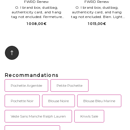
VUITTON en Marron
FWRD Renew
VUITTON en Marron
FWRD Renew
O. l brand box, dustbag,
O. l brand box, dustbag,
authenticity card, and hang
authenticity card, and hang
tag not encluded. Fermeture
tag not encluded. Bien. Light
par glissière dessus. One maen
crackeng to strap. Fermeture
1 008,00€
1 015,00€
compartment.
par glissière dessus. One maen
compartment.
Recommandations
Pochette Argentée
Petite Pochette
Pochette Noir
Blouse Noire
Blouse Bleu Marine
Veste Sans Manche Ralph Lauren
Knwls Sale