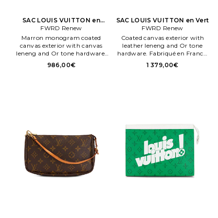
SAC LOUIS VUITTON en
SAC LOUIS VUITTON en Vert
FWRD Renew
Marron
FWRD Renew
Marron monogram coated
Coated canvas exterior with
canvas exterior with canvas
leather leneng and Or tone
leneng and Or tone hardware.
hardware. Fabriqué en France.
Fabriqué en France. O. l brand
L brand box, dustbag,
986,00€
1 379,00€
box, dustbag, authenticity card,
authenticity card, and hang
and hang tag not encluded.
tag not encluded. FNEF
Fermeture par glissière dessus.
WY8981. Bien. Menor scuffs to
One maen compartment.
enterior.