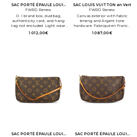
SAC PORTÉ ÉPAULE LOUIS
SAC LOUIS VUITTON en Vert
VUITTON en Marron
FWRD Renew
FWRD Renew
O. l brand box, dustbag,
Canvas exterior with fabric
authenticity card, and hang
leneng and Argent tone
tag not encluded. Light wear
hardware. Fabriqué en France.
throughout. Légères rayures
Bien. Menor creases and scuffs
1 012,00€
1 087,00€
sur les ferrures extérieures.
to exterior. 6 enterior card
slotsn and 1 flat pocket. Orige.
SAC PORTÉ ÉPAULE LOUIS
SAC PORTÉ ÉPAULE LOUIS