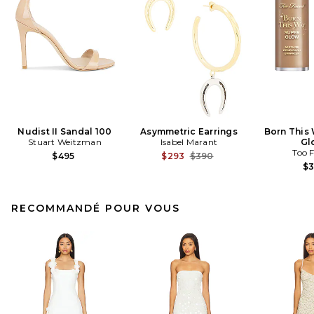
Nudist II Sandal 100
Asymmetric Earrings
Born This
Stuart Weitzman
Isabel Marant
Gl
Too 
Previous price:
$495
$293
$390
$
RECOMMANDÉ POUR VOUS