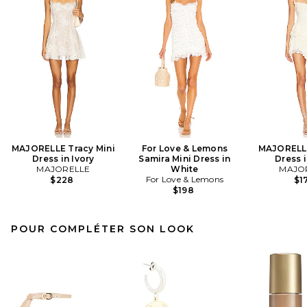
MAJORELLE Tracy Mini
For Love & Lemons
MAJORELLE
Dress in Ivory
Samira Mini Dress in
Dress i
MAJORELLE
White
MAJO
For Love & Lemons
$228
$1
$198
POUR COMPLÉTER SON LOOK