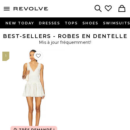
menu - shows more content
Revolve, Apparel & Fashion
Search
NEW TODAY
DRESSES
TOPS
SHOES
SWIMSUIT
BEST-SELLERS - ROBES EN DENTELLE
Mis à jour fréquemment!
1
Favorite ROBE CARACO COURTE IN THIS GROOVE
TRÈS DEMANDÉ !