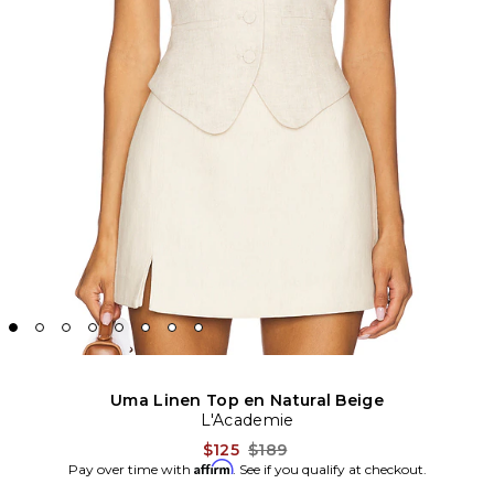
Uma Linen Top en Natural Beige
L'Academie
Previous price:
$125
$189
Affirm
Pay over time with
. See if you qualify at checkout.