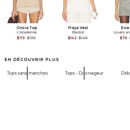
Cinzia Top
Freya Vest
Evie
L'Academie
Bardot
Lovers an
Previous price:
Previous price:
$119
$139
$142
$149
$76
EN DÉCOUVRIR PLUS
Tops sans manches
Tops - Dos-nageur
Déb