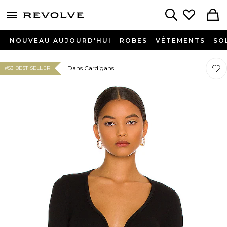
menu - shows more content
Revolve, Apparel & Fashion
Search
NOUVEAU AUJOURD'HUI
ROBES
VÊTEMENTS
SO
Préf
Préf
Dans Cardigans
#53 BEST SELLER