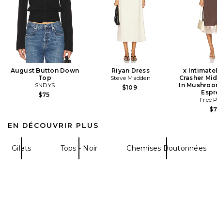
August Button Down
Riyan Dress
x Intimate
Top
Steve Madden
Crasher Mid
SNDYS
In Mushroo
$109
Espr
$75
Free 
$
EN DÉCOUVRIR PLUS
Gilets
Tops - Noir
Chemises Boutonnées