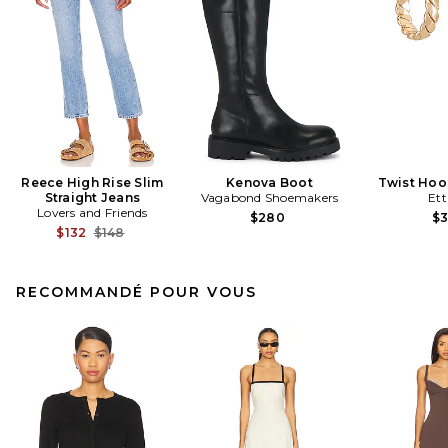
Reece High Rise Slim
Kenova Boot
Twist Hoo
Straight Jeans
Vagabond Shoemakers
Ett
Lovers and Friends
$280
$
Previous price:
$132
$148
RECOMMANDÉ POUR VOUS