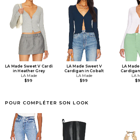
LA Made Sweet V Cardi
LA Made Sweet V
LA Made
in Heather Grey
Cardigan in Cobalt
Cardigan
LA Made
LA Made
LA 
$99
$99
$
POUR COMPLÉTER SON LOOK