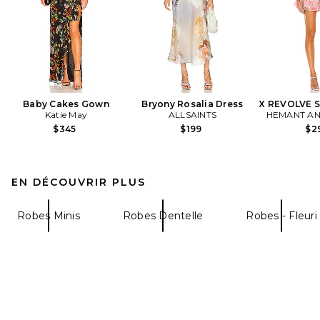
Baby Cakes Gown
Bryony Rosalia Dress
X REVOLVE 
Katie May
ALLSAINTS
HEMANT AN
$345
$199
$2
EN DÉCOUVRIR PLUS
Robes Minis
Robes Dentelle
Robes - Fleuri