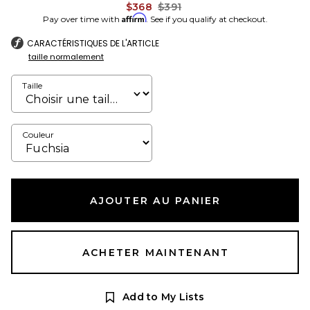
Previous price:
$368
$391
Affirm
Pay over time with
. See if you qualify at checkout.
CARACTÉRISTIQUES DE L'ARTICLE
taille normalement
Taille
Couleur
AJOUTER AU PANIER
ACHETER MAINTENANT
Add to My Lists