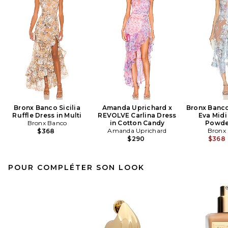
Bronx Banco Sicilia
Amanda Uprichard x
Bronx Banc
Ruffle Dress in Multi
REVOLVE Carlina Dress
Eva Midi
Bronx Banco
in Cotton Candy
Powde
Amanda Uprichard
Bronx
$368
$290
$368
POUR COMPLÉTER SON LOOK