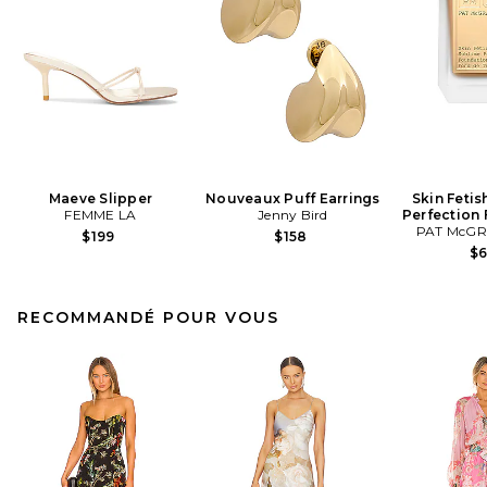
Maeve Slipper
Nouveaux Puff Earrings
Skin Fetis
FEMME LA
Jenny Bird
Perfection
PAT McGR
$199
$158
$
RECOMMANDÉ POUR VOUS