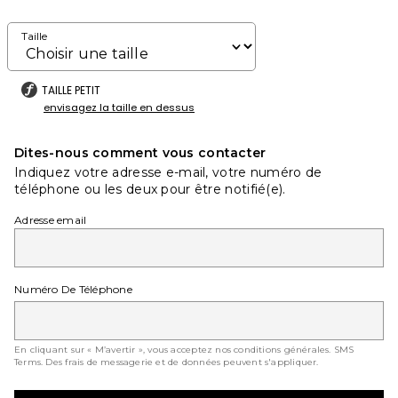
Taille
TAILLE PETIT
envisagez la taille en dessus
Dites-nous comment vous contacter
Indiquez votre adresse e-mail, votre numéro de
téléphone ou les deux pour être notifié(e).
Adresse email
Numéro De Téléphone
En cliquant sur « M’avertir », vous acceptez nos conditions générales.
SMS
Terms
. Des frais de messagerie et de données peuvent s'appliquer.