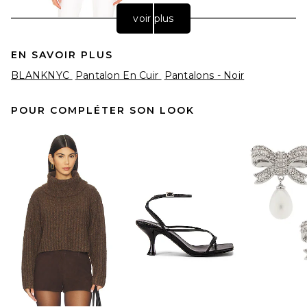
voir plus
EN SAVOIR PLUS
BLANKNYC
Pantalon En Cuir
Pantalons - Noir
POUR COMPLÉTER SON LOOK
MOTHER The Hustler Ankle
Fray Jeans in Fairest Of Them
All
MOTHER
$228