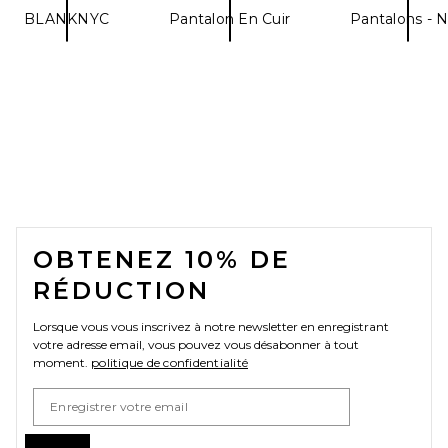
BLANKNYC
Pantalon En Cuir
Pantalons - N
L'AGENCE Jyothi High Rise
Split Ankle Jeans in Noir
Coated
L'AGENCE
$285
FOOTER
OBTENEZ 10% DE
RÉDUCTION
Lorsque vous vous inscrivez à notre newsletter en enregistrant
votre adresse email, vous pouvez vous désabonner à tout
moment.
politique de confidentialité
Email Address