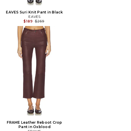
EAVES Suri Knit Pant in Black
EAVES
Prix Avant Réduction:
$189
$269
FRAME Leather Reboot Crop
Pant in Oxblood