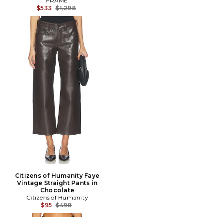
FRAME
Prix Avant Réduction:
$533
$1,298
Citizens of Humanity Faye
Vintage Straight Pants in
Chocolate
Citizens of Humanity
Prix Avant Réduction:
$95
$498