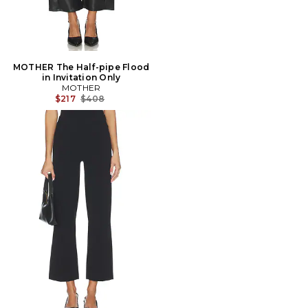
MOTHER The Half-pipe Flood
in Invitation Only
MOTHER
Prix Avant Réduction:
$217
$408