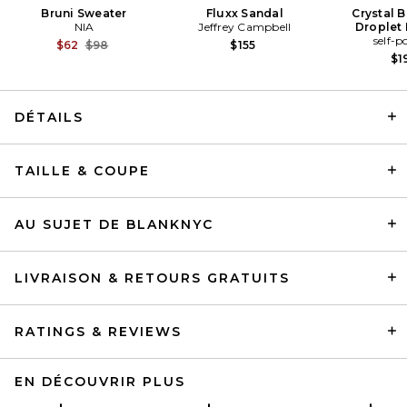
Bruni Sweater
Fluxx Sandal
Crystal 
NIA
Jeffrey Campbell
Droplet 
self-p
Previous price:
$62
$98
$155
$1
DÉTAILS
TAILLE & COUPE
EAVES Jodi Classic Suiting
Cropped Pant in Black
EAVES
Prix Avant Réduction:
$149
$229
AU SUJET DE BLANKNYC
LIVRAISON & RETOURS GRATUITS
RATINGS & REVIEWS
EN DÉCOUVRIR PLUS