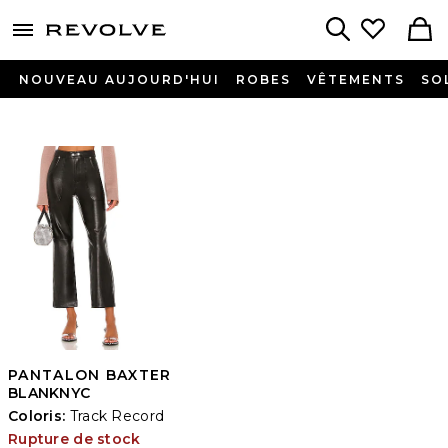
menu - shows more content
Revolve, Apparel & Fashion
Search
NOUVEAU AUJOURD'HUI
ROBES
VÊTEMENTS
SO
PANTALON BAXTER
BLANKNYC
Coloris:
Track Record
Rupture de stock