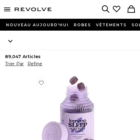
menu - shows more content
Revolve, Apparel & Fashion
Search
NOUVEAU AUJOURD'HUI
ROBES
VÊTEMENTS
SO
89,047
Articles
Trier Par
Refine
Favorite GOMME VITAMINÉE SLEEP