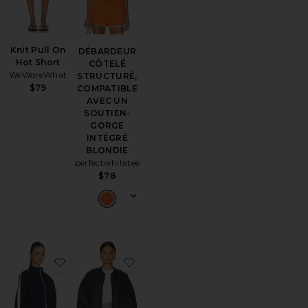
Knit Pull On
DÉBARDEUR
Hot Short
CÔTELÉ
WeWoreWhat
STRUCTURÉ,
$79
COMPATIBLE
AVEC UN
SOUTIEN-
GORGE
INTÉGRÉ
BLONDIE
perfectwhitetee
$78
référésSHORT À GALON CONTRASTANT EN COTON LEO
ajouter aux préférésSANDALES ZAHO
ajouter aux préférésTeo Jacket
ajouter aux préférésBLOUSON 