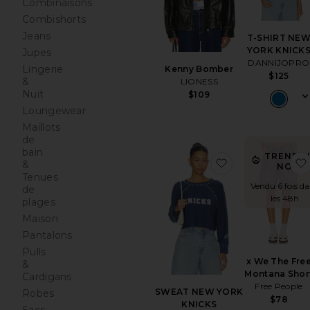
Combinaisons
Combishorts
Jeans
T-SHIRT NE
YORK KNICK
Jupes
DANNIJOPRO
Lingerie
Kenny Bomber
$125
&
LIONESS
Nuit
$109
Loungewear
Maillots
de
bain
TRENDI
ajouter aux p
&
NOW!
Tenues
Vendu 6 fois d
de
les 48h
plages
Maison
Pantalons
Pulls
x We The Fre
&
Montana Shor
Cardigans
Free People
SWEAT NEW YORK
Robes
$78
KNICKS