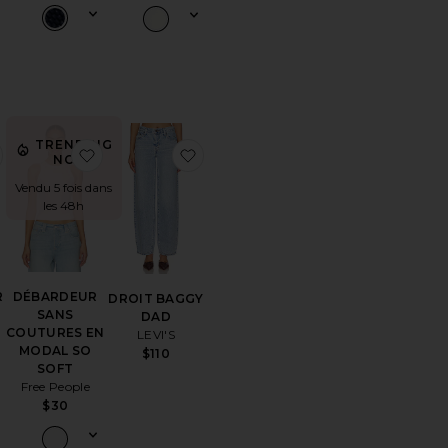
TRENDING
référésBLOUSON OKLAHOMA CITY THUNDER
ajouter aux préférésSNEAKERS AIR JORDAN 3 RETRO
ajouter aux préférésDÉBARDEUR SANS COUT
ajouter aux préférésDROIT BAGG
NOW!
Vendu 5 fois dans
les 48h
R
DÉBARDEUR
DROIT BAGGY
SANS
DAD
COUTURES EN
LEVI'S
MODAL SO
$110
SOFT
Free People
$30