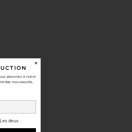
DUCTION
ous abonnez à notre
ité des nouveautés,
APRI JAEAN
Les deux