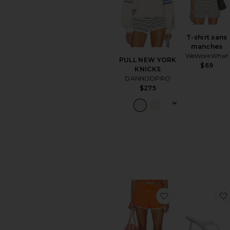
T-shirt sans
manches
WeWoreWhat
PULL NEW YORK
$69
KNICKS
DANNIJOPRO
$275
ajouter aux p