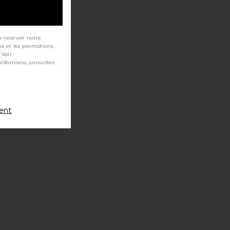
e recevoir notre
es et les promotions.
 Voir
ment