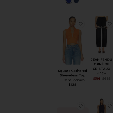
ajouter aux pré
JEAN FENDU
ORNÉ DE
CRISTAUX
Square Gathered
AREA
Sleeveless Top
$591
$695
Susana Monaco
$128
ajouter aux p