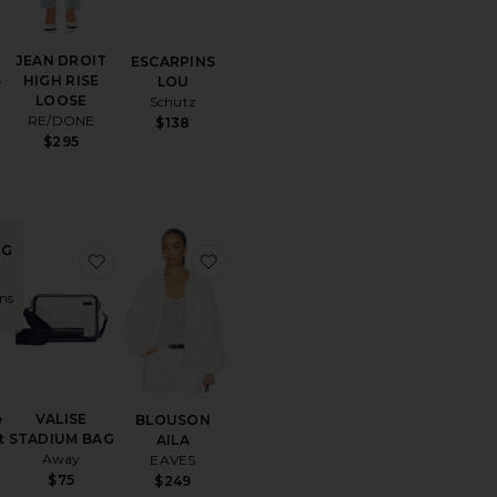
W
JEAN DROIT
ESCARPINS
S
HIGH RISE
LOU
LOOSE
Schutz
RE/DONE
$138
$295
NG
référésSWEAT NEW YORK KNICKS
ajouter aux préférésx We The Free Montana Short
ajouter aux préférésVALISE STADIUM BAG
ajouter aux préférésBLOUSON AIL
ans
e
VALISE
BLOUSON
t
STADIUM BAG
AILA
Away
EAVES
$75
$249