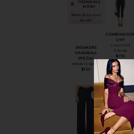
TRENDING
NOW!
Vendu 8 fois dans
les 48h
COMBINAISO
LIVY
Lovers and
SNEAKERS
Friends
HANDBALL
$170
SPEZIAL
adidas Originals
$120
ajouter aux préf