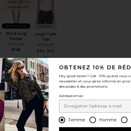
Vendu 28 fois
dans les 48h
BEST SELLER
DURABLE
N
Short long
Leigh Tank
Parker
Top
AGOLDE
AGOLDE
$148
Sale price:
$84
$98
Previous price:
OBTENEZ 10% DE RÉ
Hey good lookin'! Get
-10%
quand vous v
newsletter et vous serez informé en prior
des soldes & des promotions
érésLisa Jeans
ajouter aux préférésLUNETTES DE SOLEIL SUBZERO
ajouter aux préférésBLOUSON
ajouter aux préférésENSEMBLE C
Adresse email
Femme
Homme