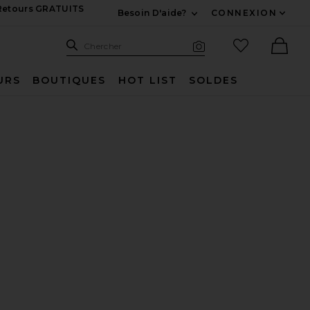
 Retours GRATUITS
Besoin D'aide?
CONNEXION
Développez Pour Nous
Recherche
Articles favo
Chercher
Recherche visuelle
Ther
URS
BOUTIQUES
HOT LIST
SOLDES
OSE
LOU