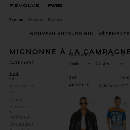
Femme
Homme
Beauté
NOUVEAU AUJOURD'HUI
VÊTEMENTS
MIGNONNE À LA CAMPAGN
Créateurs
Prix
—
—
CATÉGORIE
Taille
Couleur
—
—
Tout
246
voir
ARTICLES
Accessoires
Beauté
Bijoux
ajouter aux pr
Blousons
&
Manteaux
Chaussures