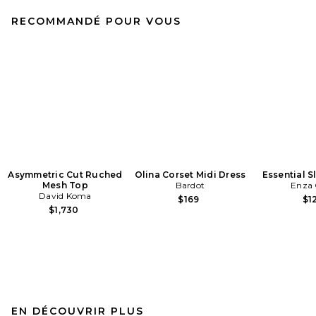
RECOMMANDÉ POUR VOUS
Asymmetric Cut Ruched
Olina Corset Midi Dress
Essential S
Mesh Top
Bardot
Enza 
David Koma
$169
$1
$1,730
EN DÉCOUVRIR PLUS