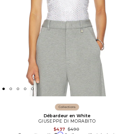
Collections
Débardeur en White
GIUSEPPE DI MORABITO
Previous price:
$437
$490
Affirm