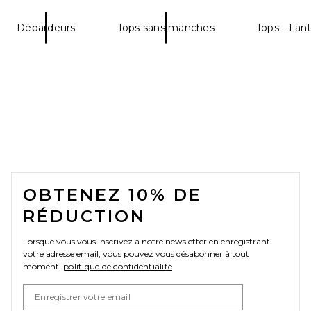
Débardeurs
Tops sans manches
Tops - Fant
FOOTER
OBTENEZ 10% DE
RÉDUCTION
Lorsque vous vous inscrivez à notre newsletter en enregistrant
votre adresse email, vous pouvez vous désabonner à tout
moment.
politique de confidentialité
Email Address