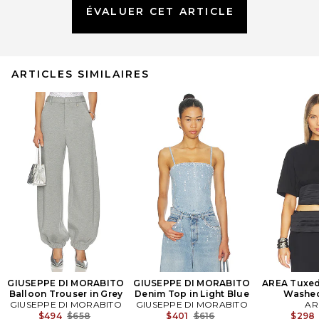
ÉVALUER CET ARTICLE
ARTICLES SIMILAIRES
GIUSEPPE DI MORABITO
GIUSEPPE DI MORABITO
AREA Tuxedo
Balloon Trouser in Grey
Denim Top in Light Blue
Washed
GIUSEPPE DI MORABITO
GIUSEPPE DI MORABITO
AR
Previous price:
Previous price:
$494
$658
$401
$616
$298