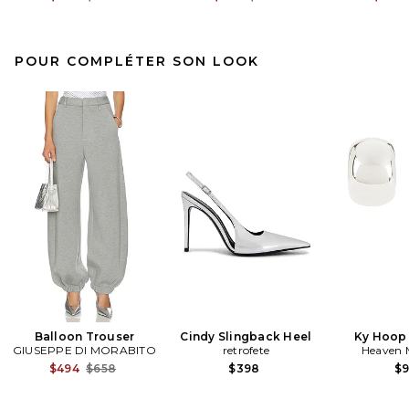
POUR COMPLÉTER SON LOOK
Balloon Trouser
Cindy Slingback Heel
Ky Hoop 
GIUSEPPE DI MORABITO
retrofete
Heaven
Previous price:
$494
$658
$398
$