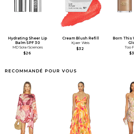
Hydrating Sheer Lip
Cream Blush Refill
Born This
Balm SPF 30
Kjaer Weis
Gl
MDSolarSciences
Too 
$32
$26
$
RECOMMANDÉ POUR VOUS