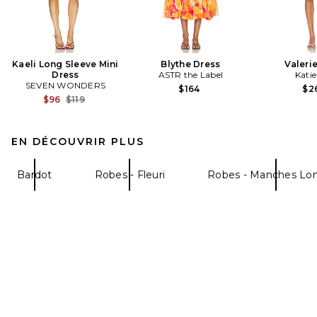
Kaeli Long Sleeve Mini
Blythe Dress
Valeri
Dress
ASTR the Label
Kati
SEVEN WONDERS
$164
$2
Previous price:
$96
$119
EN DÉCOUVRIR PLUS
Bardot
Robes - Fleuri
Robes - Manches Lo