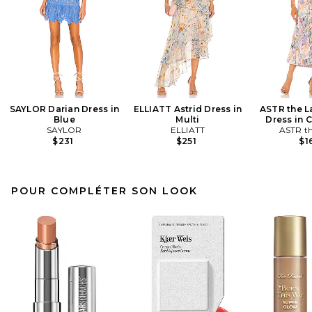
SAYLOR Darian Dress in
ELLIATT Astrid Dress in
ASTR the L
Blue
Multi
Dress in C
SAYLOR
ELLIATT
ASTR th
$231
$251
$1
POUR COMPLÉTER SON LOOK