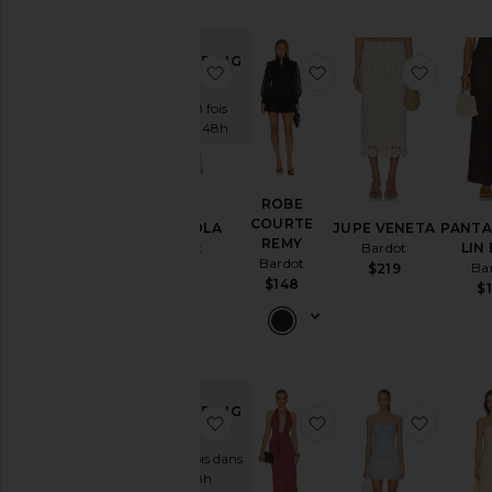
TRENDING
ajouter aux préférésROBE LOLA
ajouter aux préfé
ajoute
NOW!
Vendu 8 fois
dans les 48h
ROBE
COURTE
ROBE LOLA
JUPE VENETA
PANTA
REMY
Bardot
Bardot
LIN
Bardot
Ba
$209
$219
$148
$
TRENDING
ajouter aux préférésROBE NIKITA
ajouter aux préfér
ajoute
NOW!
Vendu 9 fois dans
les 48h