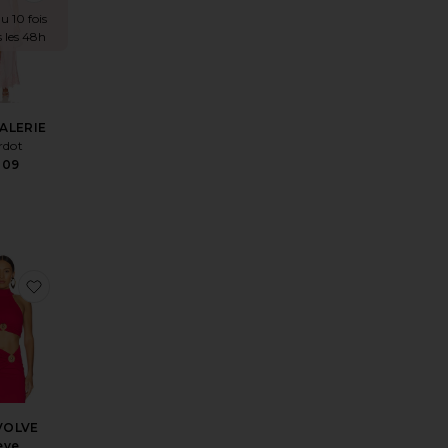
u 10 fois
 les 48h
ALERIE
rdot
209
NZO
résROBE MINI VOLANTÉE ANYSSA
r aux préférésJUPE LONGUE NEVE
ajouter aux préférésx REVOLVE Neve Sleeveless Knit To
VOLVE
eve