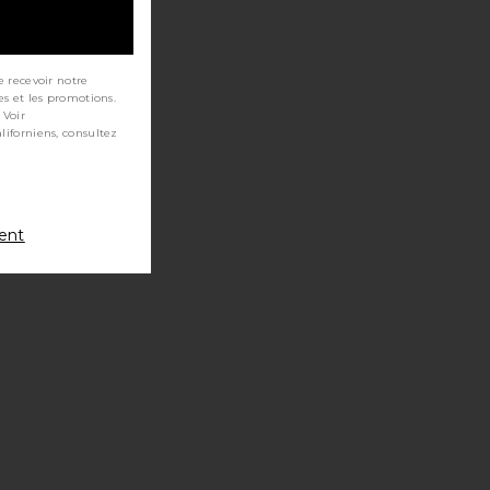
e recevoir notre
es et les promotions.
 Voir
ment