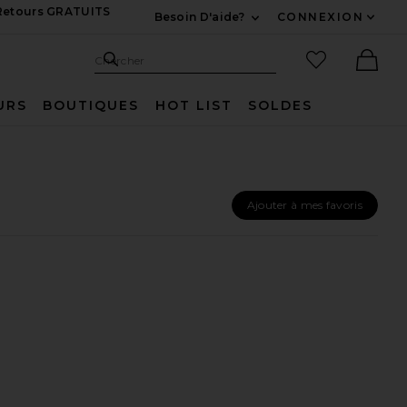
 Retours GRATUITS
Besoin D'aide?
CONNEXION
Développez Pour Nous
Recherche
Articles favo
Chercher
Ther
URS
BOUTIQUES
HOT LIST
SOLDES
Ajouter à mes favoris