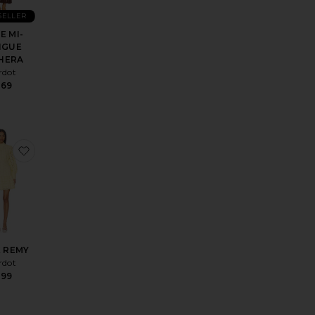
SELLER
E MI-
NGUE
HERA
rdot
169
MESH FRONCÉ LIYANA
ésROBE ELISAN
r aux préférésJUPE HILDIE
ajouter aux préférésROBE REMY
 REMY
rdot
199