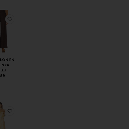
résROBE COURTE REMY
r aux préférésJUPE VENETA
ajouter aux préférésPANTALON EN LIN ENYA
LON EN
 ENYA
rdot
189
ésROBE INES
r aux préférésROBE ELINA
ajouter aux préférésROBE AMINA