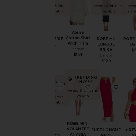
Vendu 18 fois
Vendu 6 fois dans
Vend
dans les 48h
les 48h
dans
Aleria
Cotton Shirt
ROBE ALERIE
ROBE MI-
ROBE 
With Trim
Bardot
LONGUE
Ba
Bardot
ERIKA
$159
$
$149
Bardot
$129
TRENDING
NOW!
TRENDING
ajouter aux préférésJUPE LORE
ajouter aux préfé
ajoute
NOW!
Vendu 6 fois dans
les 48h
Vendu 17 fois
dans les 48h
ROBE MINI
VOLANTÉE
JUPE
JUPE LONGUE
x RE
ANYSSA
LORENZO
NEVE
N