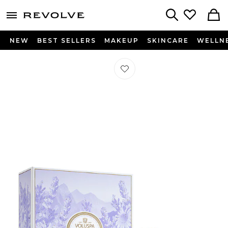
menu - shows more content
Revolve, Apparel & Fashion
Search
NEW
BEST SELLERS
MAKEUP
SKINCARE
WELLN
Préféré ENSEMBLE DE BOUGIE RET