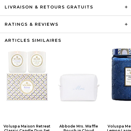
LIVRAISON & RETOURS GRATUITS
RATINGS & REVIEWS
ARTICLES SIMILAIRES
Voluspa Maison Retreat
Abbode Mrs. Waffle
Voluspa Me
Classic Candle Duo Set
Pouch in Cloud
Lemon Large