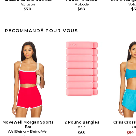
Voluspa
Abbode
Vol
$70
$68
$
RECOMMANDÉ POUR VOUS
MoveWell Morgan Sports
2 Pound Bangles
Criss Cross
Bra
bala
FO
WellBeing + BeingWell
$65
$59