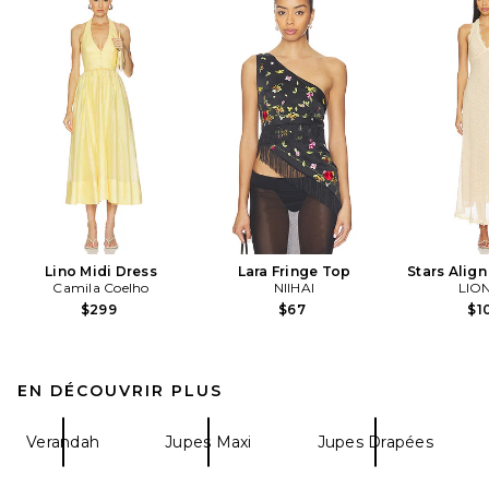
Lino Midi Dress
Lara Fringe Top
Stars Align
Camila Coelho
NIIHAI
LIO
$299
$67
$1
EN DÉCOUVRIR PLUS
Verandah
Jupes Maxi
Jupes Drapées