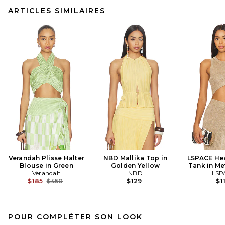
ARTICLES SIMILAIRES
Verandah Plisse Halter
NBD Mallika Top in
LSPACE Hea
Blouse in Green
Golden Yellow
Tank in Me
Verandah
NBD
LSP
Previous price:
$185
$450
$129
$1
POUR COMPLÉTER SON LOOK