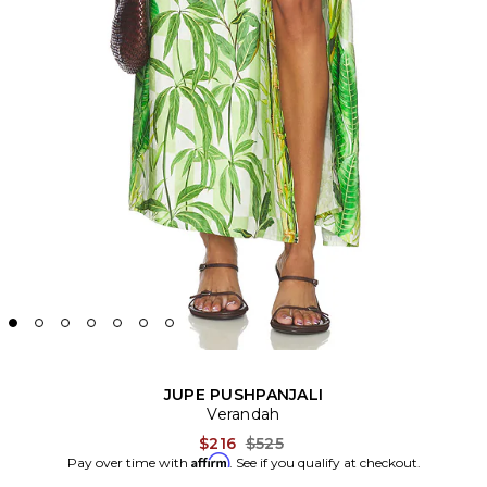
JUPE PUSHPANJALI
Verandah
Previous price:
$216
$525
Affirm
Pay over time with
. See if you qualify at checkout.