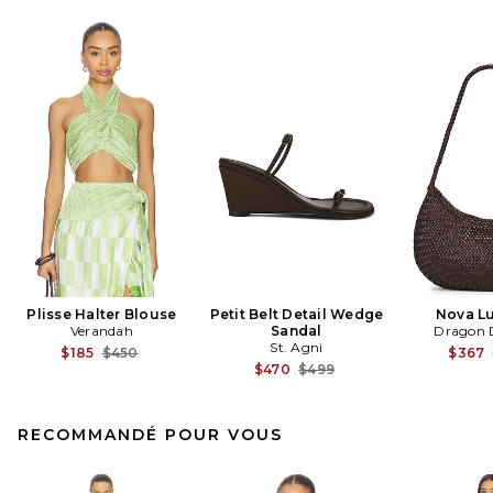
Plisse Halter Blouse
Petit Belt Detail Wedge
Nova L
Verandah
Sandal
Dragon D
St. Agni
Previous price:
$185
$450
$367
Previous price:
$470
$499
RECOMMANDÉ POUR VOUS