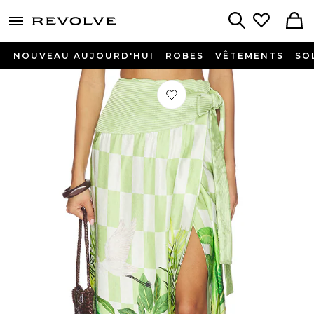
menu - shows more content
Revolve, Apparel & Fashion
Search
NOUVEAU AUJOURD'HUI
ROBES
VÊTEMENTS
SO
Préféré JUPE PUSHPANJALI