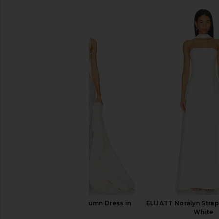
Bronx Banco Isabella Long Sleeve
Bronx Banco Giselle 
Mini Dress in White
Dress in Whi
Bronx Banco
Bronx Banc
$850
$680
Helsa The Lace Column Dress in
ELLIATT Noralyn Stra
White
White