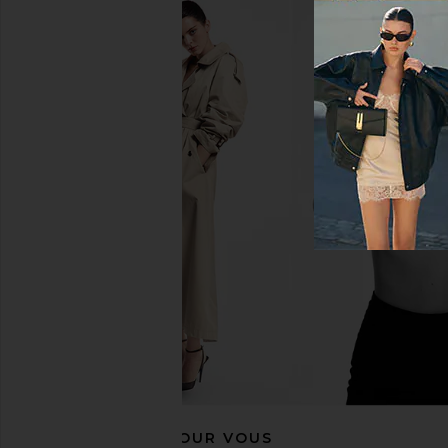
Bronx Banco Paris Strapless Lace &
V. Chapman Carolena 
Embellished Mini Dress in Ivory
Chantilly La
Bronx Banco
V. Chapma
$1,250
$748
$79
RECOMMANDÉ POUR VOUS