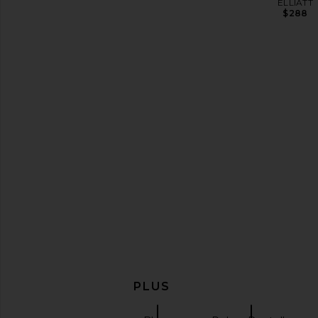
Helsa
ELLIATT
$458
$288
ELLIATT Scarlett Midi Dress in
Nookie Alessia Gow
Cream
Nookie
$449
ELLIATT
$468
EN DÉCOUVRIR PLUS