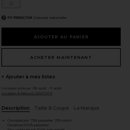
12
Size:
Calculez votre taille
FIT PREDICTOR
 slides
+ Ajouter à mes listes
Livraison prévue: 08 août - 11 août
Livraison & Retours GRATUITS
Description
Taille & Coupe
La Marque
, Cu
 Lace
iew 2 of 4 ROBE MI-LONGUE KATHERINE in White Chantilly La
view
Composition: 75% polyester, 25% coton
Doublure:100% polyester
Tissu contrastant:100% polyamide