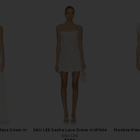
Blanc Mini
Bronx Banco Mademoiselle Bridal
Helsa Mix Me
te
Midi Dress in White
o
Bronx Banco
$828
$880
Previous price:
pless Gown in
SAU LEE Sasha Lace Dress in White
Nookie Aless
SAU LEE