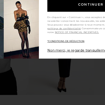
CONTINUER
En cliquant sur « Continuer », vous acceptez d
newsletter concernant les nouveautés, les sold
Vous pouvez vous désabonner à tout moment.
politique de confidentialité
Consommateurs californiens, consultez
Set in White
ELLIATT Dahlia Midi Dress in Ivory
Deme by Gab
notre
NOTICE OF FINANCIAL INCENTIVES.
ce
ELLIATT
$448
n
Dem
*CONDITIONS DE RÉDUCTION
5
Previous price:
Non merci, je regarde tranquille