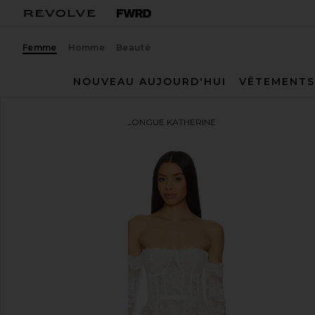
Femme
Homme
Beauté
NOUVEAU AUJOURD'HUI
VÊTEMENTS
V. Chapman
ROBE MI-LONGUE KATHERINE
ajouter aux préférésV. Chapman Katherine Midi Dres