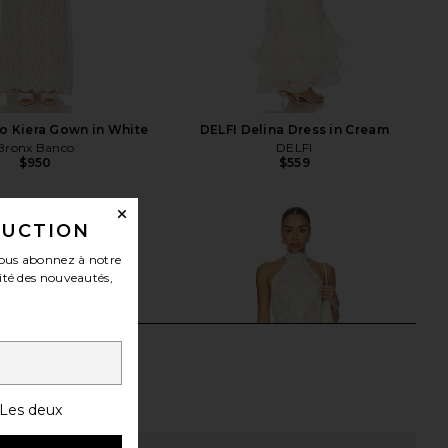
o Kiera Gown in White
DELFI Delina Dress in Cream
Bronx Banco
DELFI
$950
$559
DUCTION
ous abonnez à notre
ité des nouveautés,
Les deux