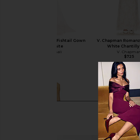
Norma Kamali Walter Fishtail Gown
V. Chapman Romanz
in Snow White
White Chantilly
Norma Kamali
V. Chapma
$595
$725