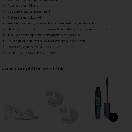
Fabriqué en Chine
Lavage à sec uniquement
Entièrement doublé
HARE KATHERINE MIDI DRESS IN WHITE CHANTILLY 
HARE KATHERINE MIDI DRESS IN WHITE CHANTILLY 
HARE KATHERINE MIDI DRESS IN WHITE CHANTILLY 
Fermeture par glissière dissimulée avec laçage au dos
Bustier à armatures et bonnets rembourrés et à armatures
Tissu dentelle épaisse et manches en option
La longueur du col à l’ourlet est de 43" environ
Revolve Style N° VCHP-WD187
Fournisseur Style N° VD-398
Pour compléter son look
DIAPOSITIVE PRÉCÉDENTE
ARTI