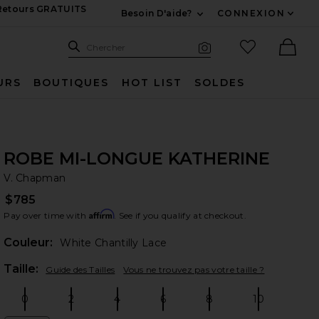
 Retours GRATUITS
Besoin D'aide?
CONNEXION
Développez Pour Nous
Recherche
Articles favo
Chercher
Recherche visuelle
Ther
URS
BOUTIQUES
HOT LIST
SOLDES
ROBE MI-LONGUE KATHERINE
V.
bran
V. Chapman
$785
Affirm
Pay over time with
. See if you qualify at checkout.
Couleur:
White Chantilly Lace
Plea
Taille:
Guide des Tailles
Vous ne trouvez pas votre taille ?
0
2
4
6
8
10
Size:
Size:
Size:
Size:
Size:
Size: