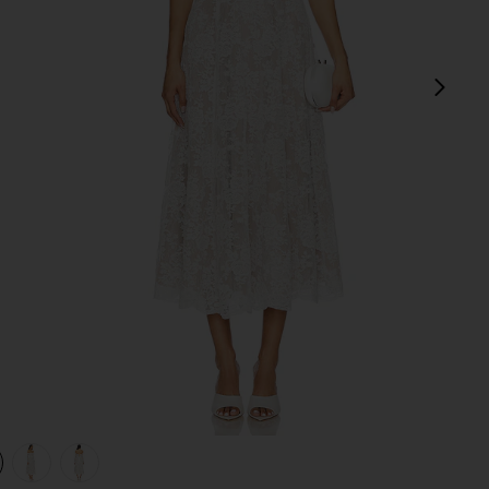
next
lly Lace
view 1 of 4 ROBE MI-LONGUE KATHERINE in White Chantilly
v