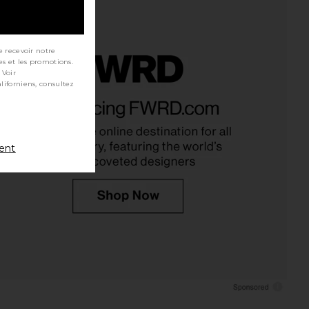
e recevoir notre
es et les promotions.
 Voir
riella Cynthia Dress in
Stone Cold Fox x REVOLVE Gini
Off White
Gown in White
e by Gabriella
Stone Cold Fox
$536
$398
ment