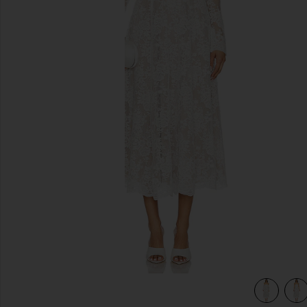
previous slides
tilly Lace
view 4 of 4 ROBE MI-LONGUE KATHERINE in White Chanti