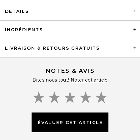
DÉTAILS
PAT McGRATH LABS Divine
INGRÉDIENTS
Skin: Rose 001 The Hydrating
Glow
PAT McGRATH LABS
$78
LIVRAISON & RETOURS GRATUITS
NOTES & AVIS
Dites-nous tout!
Noter cet article
ÉVALUER CET ARTICLE