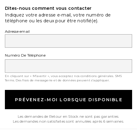
Dites-nous comment vous contacter
Indiquez votre adresse e-mail, votre numéro de
téléphone ou les deux pour être notifié(e).
Adresse email
Numéro De Téléphone
En cliquant sur « M’avertir », vous acceptez nos conditions générales.
SMS
Terms
. Des frais de messagerie et de données peuvent s'appliquer.
PRÉVENEZ-MOI LORSQUE DISPONIBLE
Les demandes de Retour en Stock ne sont pas garanties.
Les demandes non satisfaites sont annulées après 6 semaines.