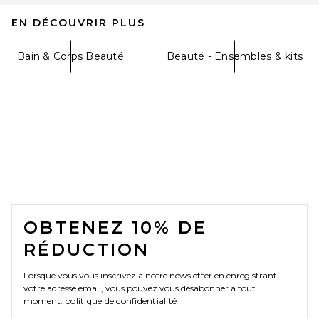
EN DÉCOUVRIR PLUS
Charlotte Tilbury Unreal Lip +
Cheek Glow Blush Stick with
Hyaluronic Acid in Pinky
Bain & Corps Beauté
Beauté - Ensembles & kits
Glow
Charlotte Tilbury
$44
FOOTER
OBTENEZ 10% DE
RÉDUCTION
Lorsque vous vous inscrivez à notre newsletter en enregistrant
votre adresse email, vous pouvez vous désabonner à tout
moment.
politique de confidentialité