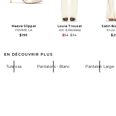
Maeve Slipper
Louie Trouser
Satin Bi
FEMME LA
4th & Reckless
Enza 
Previous price:
$199
$54
$74
$2
EN DÉCOUVRIR PLUS
Tularosa
Pantalons - Blanc
Pantalon Large