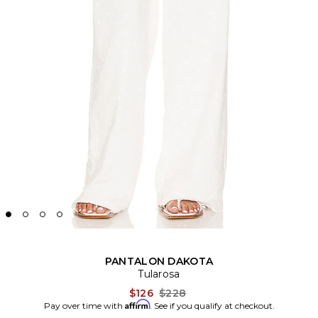
PANTALON DAKOTA
Tularosa
Previous price:
$126
$228
Affirm
Pay over time with
. See if you qualify at checkout.