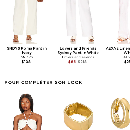
SNDYS Roma Pant in
Lovers and Friends
AEXAE Linen
Ivory
Sydney Pant in White
Wh
SNDYS
Lovers and Friends
AE
Previous price:
$108
$86
$218
$2
POUR COMPLÉTER SON LOOK