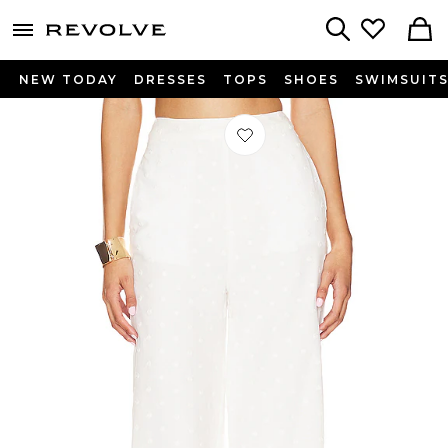
menu - shows more content
Revolve, Apparel & Fashion
Search
NEW TODAY
DRESSES
TOPS
SHOES
SWIMSUIT
Préféré PANTALON DAKOTA