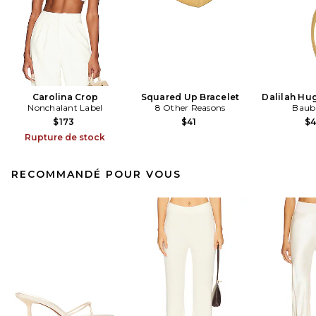
Carolina Crop
Squared Up Bracelet
Dalilah Hu
Nonchalant Label
8 Other Reasons
Baub
$173
$41
$
Rupture de stock
RECOMMANDÉ POUR VOUS