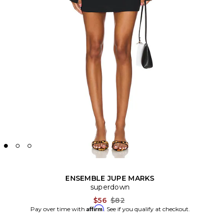
ENSEMBLE JUPE MARKS
superdown
Previous price:
$56
$82
Affirm
Pay over time with
. See if you qualify at checkout.