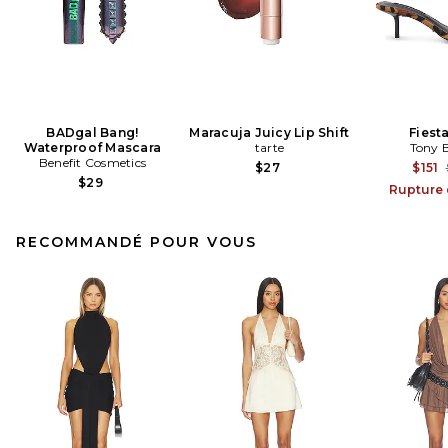
BADgal Bang!
Maracuja Juicy Lip Shift
Fiest
Waterproof Mascara
tarte
Tony 
Benefit Cosmetics
$27
$151
$29
Rupture 
RECOMMANDÉ POUR VOUS