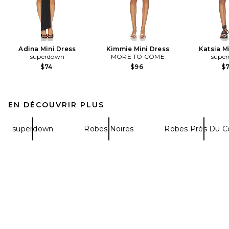
Adina Mini Dress
Kimmie Mini Dress
Katsia M
superdown
MORE TO COME
supe
$74
$96
$
EN DÉCOUVRIR PLUS
superdown
Robes Noires
Robes Près Du C