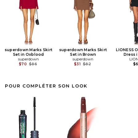
superdown Marks Skirt
superdown Marks Skirt
LIONESS Or
Set in Oxblood
Set in Brown
Dress 
superdown
superdown
LIO
Previous price:
Previous price:
$70
$86
$31
$82
$
POUR COMPLÉTER SON LOOK