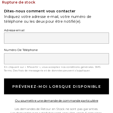
Rupture de stock
Dites-nous comment vous contacter
Indiquez votre adresse e-mail, votre numéro de
téléphone ou les deux pour être notifié(e).
Adresse email
Numéro De Téléphone
En cliquant sur « M’avertir », vous acceptez nos conditions générales.
SMS
Terms
. Des frais de messagerie et de données peuvent s'appliquer.
PRÉVENEZ-MOI LORSQUE DISPONIBLE
Opens in
Ou soumettre une demande de commande particulière
Les demandes de Retour en Stock ne sont pas garanties.
Les demandes non satisfaites sont annulées après 6 semaines.