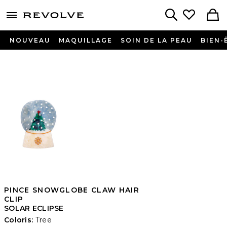
menu - shows more content
Revolve, Apparel & Fashion
Search
NOUVEAU
MAQUILLAGE
SOIN DE LA PEAU
BIEN-
PINCE SNOWGLOBE CLAW HAIR
CLIP
SOLAR ECLIPSE
Coloris:
Tree