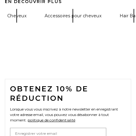
EN DÉCOUVRIR PLUS
Cheveux
Accessoires pour cheveux
Hair Ba
Kosas Kosasport Lip Fuel
Hyaluronic Lip Balm in Rush
Kosas
$20
FOOTER
OBTENEZ 10% DE
RÉDUCTION
Lorsque vous vous inscrivez à notre newsletter en enregistrant
votre adresse email, vous pouvez vous désabonner à tout
moment.
politique de confidentialité
Email Address