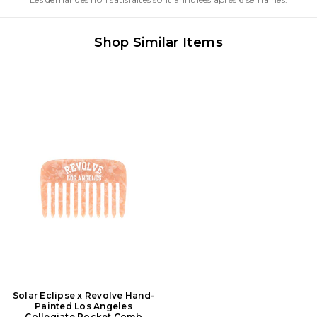
Shop Similar Items
Solar Eclipse x Revolve Hand-
Painted Los Angeles
Collegiate Pocket Comb