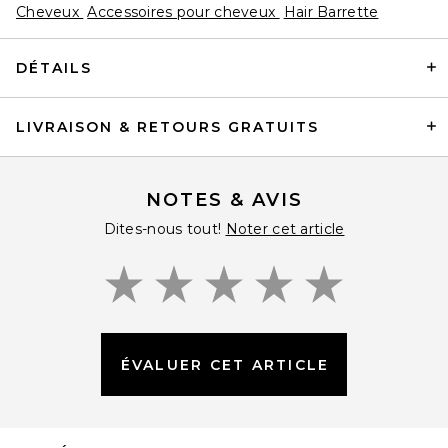
Cheveux
Accessoires pour cheveux
Hair Barrette
DÉTAILS
LIVRAISON & RETOURS GRATUITS
Solar Eclipse Hand-Painted
Horse Amazing Hair Day
Brush
Solar Eclipse
$74
NOTES & AVIS
Dites-nous tout!
Noter cet article
ÉVALUER CET ARTICLE