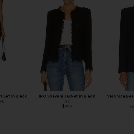
ert Dickey
Alex Perry Crystal Embellished
CLOSED Lola
Multi
Fitted Blazer in Slate Grey
rd
Alex Perry
8
$1,733
$2,750
Previous price:
Previous price:
 Set in Black
IRO Shavani Jacket in Black
Veronica Bea
YS
IRO
$395
Ve