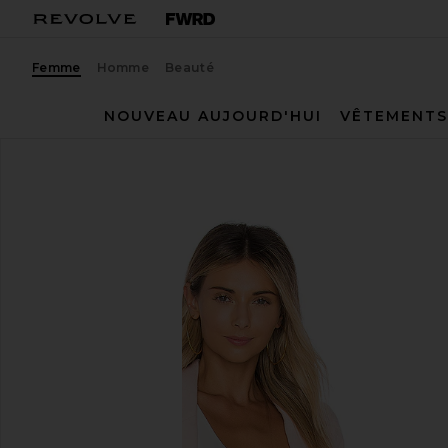
Femme
Homme
Beauté
NOUVEAU AUJOURD'HUI
VÊTEMENTS
Smythe
VESTE
ajouter aux préférésSmythe Classic Duchess Blazer i