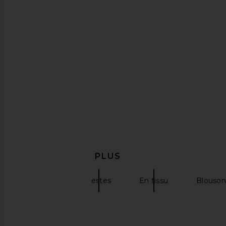
SELMACILEK Daylight Blazer Jacket
Rag & Bone Mercer Bla
in Ecru
Rag & Bon
$598
SELMACILEK
$471
$560
Previous price:
EN DÉCOUVRIR PLUS
Smythe
Vestes
En tissu
Blouson