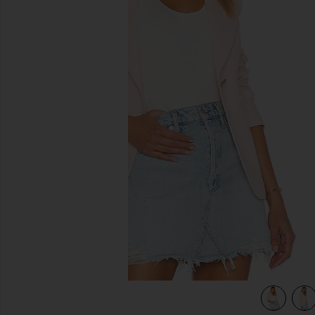
previous slides
view 5 of 4 VESTE in Ballet Pink