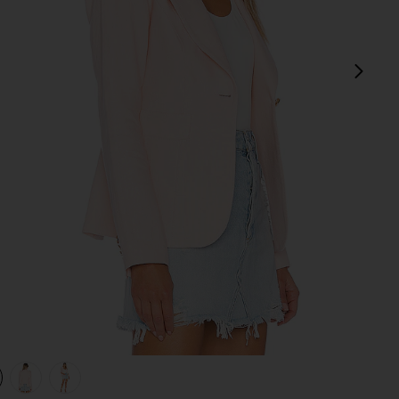
next
view 1 of 4 VESTE in Ballet Pink
v