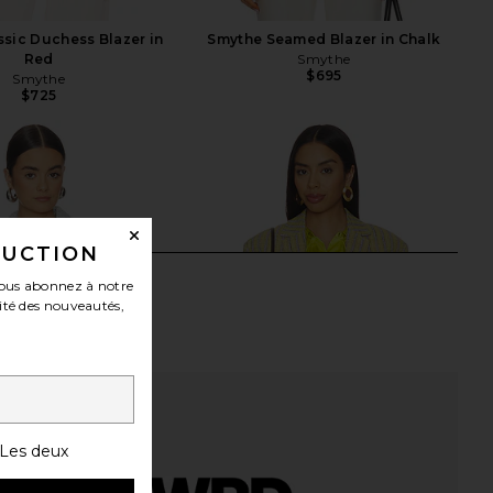
sic Duchess Blazer in
Smythe Seamed Blazer in Chalk
Red
Smythe
$695
Smythe
$725
DUCTION
ous abonnez à notre
ité des nouveautés,
Les deux