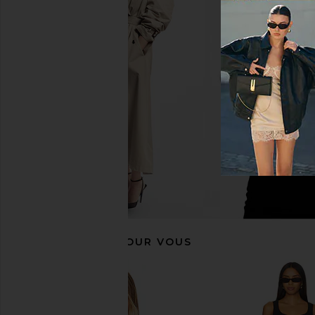
Favorite Daughter The Favorite
Smythe Seamed Blaze
Oversized Blazer in Moonbeam
Tweed
Favorite Daughter
Smythe
$398
$708
$79
RECOMMANDÉ POUR VOUS