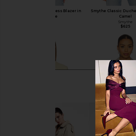
Smythe Classic Duchess Blazer in
Smythe Classic Duche
Periwinkle
Camel
Smythe
Smythe
$725
$625