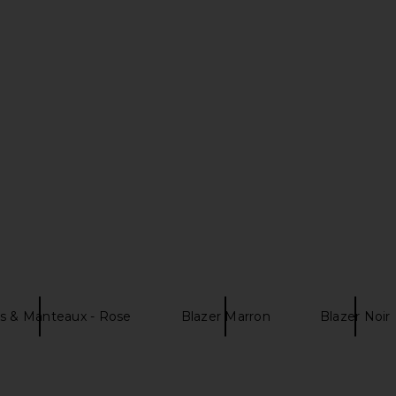
zer in Black
St. Agni Split Back Blazer in Black
Veronica B
e
Pinstripe
D
St. Agni
V
$551
$775
Previous price:
s & Manteaux - Rose
Blazer Marron
Blazer Noir