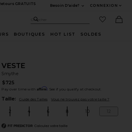
 Retours GRATUITS
Besoin D'aide?
CONNEXION
Développez Pour Nous
Recherche
Articles favo
Chercher
Ther
URS
BOUTIQUES
HOT LIST
SOLDES
VESTE
Sm
bran
Smythe
$725
Affirm
Pay over time with
. See if you qualify at checkout.
Plea
Taille:
Guide des Tailles
Vous ne trouvez pas votre taille ?
2
4
6
8
10
12
Size:
Size:
Size:
Size:
Size:
Size:
Calculez votre taille
FIT PREDICTOR