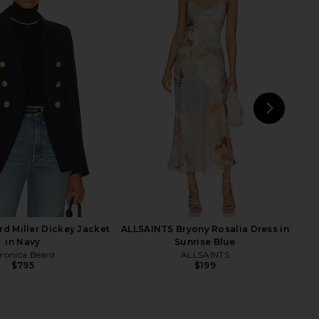
 Jacket in Marsh Green
ALIGNE Barnaby Reversible Coat in
CLOSED
Green Mix
$400
$625
ALIGNE
Previous price:
$365
NEXT
AL
rd Miller Dickey Jacket
ALLSAINTS Bryony Rosalia Dress in
in Navy
Sunrise Blue
ronica Beard
ALLSAINTS
$795
$199