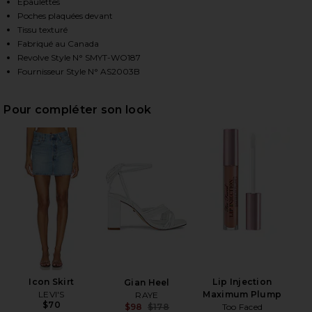
Épaulettes
Poches plaquées devant
Tissu texturé
HARE CLASSIC DUCHESS BLAZER IN BALLET PINK O
HARE CLASSIC DUCHESS BLAZER IN BALLET PINK ON
HARE CLASSIC DUCHESS BLAZER IN BALLET PINK ON
Fabriqué au Canada
Revolve Style N° SMYT-WO187
Fournisseur Style N° AS2003B
Pour compléter son look
Icon Skirt
Lip Injection
Gian Heel
LEVI'S
Maximum Plump
RAYE
$70
Too Faced
$98
$178