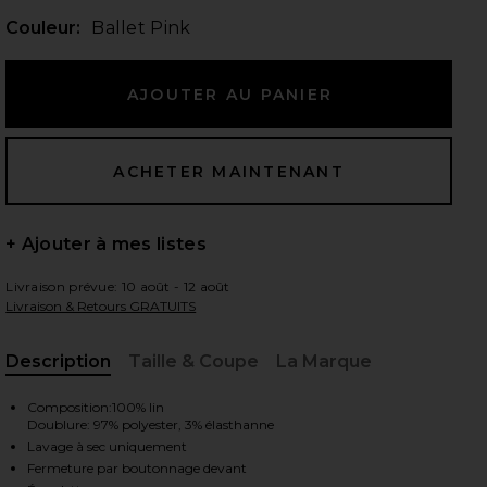
Couleur:
Ballet Pink
 slides
+ Ajouter à mes listes
Livraison prévue: 10 août - 12 août
Livraison & Retours GRATUITS
Description
Taille & Coupe
La Marque
, Cu
Composition:100% lin
Doublure: 97% polyester, 3% élasthanne
iew 2 of 4 VESTE in Ballet Pink
Lavage à sec uniquement
view
Fermeture par boutonnage devant