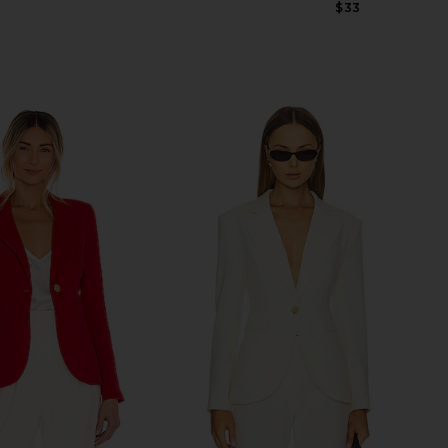
$33
Previous price: