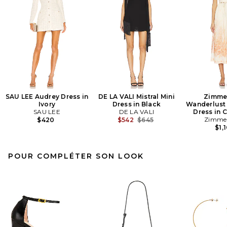
SAU LEE Audrey Dress in
DE LA VALI Mistral Mini
Zimme
Ivory
Dress in Black
Wanderlust 
SAU LEE
DE LA VALI
Dress in C
Previous price:
Zimme
$420
$542
$645
$1,
POUR COMPLÉTER SON LOOK