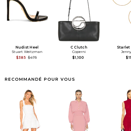
Nudist Heel
C Clutch
Starle
Stuart Weitzman
Coperni
Jenny
Previous price:
$385
$475
$1,100
$1
RECOMMANDÉ POUR VOUS