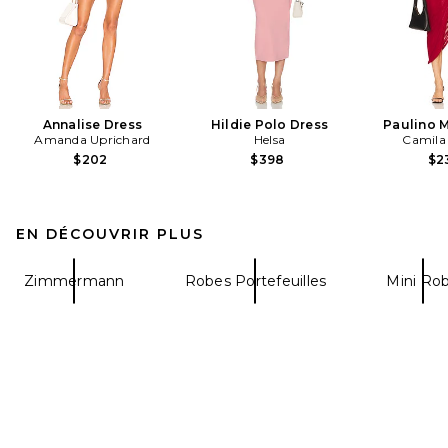
Annalise Dress
Hildie Polo Dress
Paulino M
Amanda Uprichard
Helsa
Camila
$202
$398
$2
EN DÉCOUVRIR PLUS
Zimmermann
Robes Portefeuilles
Mini Ro