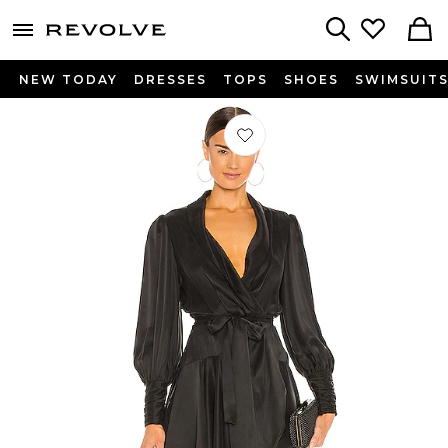
menu - shows more content
Revolve, Apparel & Fashion
Search
NEW TODAY
DRESSES
TOPS
SHOES
SWIMSUIT
Préféré ROBE